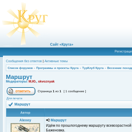
Сайт «Круга»
Регистраци
Сообщения без ответов
|
Активные темы
Список форумов
»
Программы и проекты Круга
»
ТурКлуб Круга
»
Весенние поход
Маршрут
Модераторы:
М.Ю.
,
skvoznyak
Страница
1
из
1
[ 1 сообщение ]
Для печати
Маршрут
Автор
Alexey
Маршрут
Идём по прошлогоднему маршруту всевозрастной 
Баженовка.