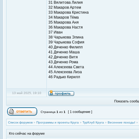
31 Вялитова Лилия
32 Макаров Артем
33 Макарова Кристина
34 Макаров Тёма
35 Макарова Аня
36 Макарова Настя
37 Иван
38 Чарыкова Элина
39 Чарыкова София
40 Дяченко Филипп
41 Дяченко Маша
42 Дяченко Витя
43 Дяченко Рома
44 Алексеева Света
45 Алексеева Лиза
46 Радько Кирилл
13 май 2025, 19:10
Показать сообщ
[ 1 сообщение ]
Страница
1
из
1
Список форумов
»
Программы и проекты Круга
»
ТурКлуб Круга
»
Весенние походы!
»
Кто сейчас на форуме