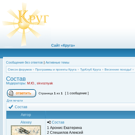
Сайт «Круга»
Сообщения без ответов
|
Активные темы
Список форумов
»
Программы и проекты Круга
»
ТурКлуб Круга
»
Весенние походы!
»
Состав
Модераторы:
М.Ю.
,
skvoznyak
[ 1 сообщение ]
Страница
1
из
1
Для печати
Состав
Автор
Alexey
Состав
1 Аронис Екатерина
2 Спешилов Алексей