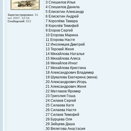
3 Спешилов Илья
4 Спешилов Данила
5 Елисютин Александр
Зарегистрирован:
31
6 Елисютин Андрей
окт 2007, 22:54
7 Королёва Тамара
Сообщений:
622
8 Королёв Тимофей
9 Егоров Сергей
10 Егорова Марина
11 Егорова Настя
12 Иноземцев Дмитрий
13 Терский Женя
14 Михайлова Наталья
15 Михайлова Алиса
16 Михайлов Игнат
17 Михайлова Кристина
18 Александрович Владимир
19 Шукалова Екатерина (жена)
20 Александрович Игорь
21 Александрович Женя
22 Матлаков Яромир
23 Григолия Гоша
24 Силаев Сергей
25 Силаева Катя
26 Силаева Настя
27 Силаев Тимофей
28 Бурцева Оля
29 Зайцева Даша
30 Вялитова Анастасия