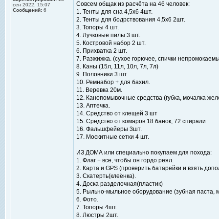
Совсем общак из расчёта на 46 человек:
сен 2022, 15:07
Сообщений:
6
1. Тенты для сна 4,5x6 4шт.
2. Тенты для бодрствования 4,5х6 2шт.
3. Топоры 4 шт.
4. Лучковые пилы 3 шт.
5. Костровой набор 2 шт.
6. Прихватка 2 шт.
7. Разжижка. (сухое горючее, спички непромокаем
8. Каны (15л, 11л, 10л, 7л, 7л)
9. Половники 3 шт.
10. Ремнабор + для бахил.
11. Веревка 20м.
12. Канопомывочные средства (губка, мочалка жел
13. Аптечка.
14. Средство от клещей 3 шт
15. Средство от комаров 18 банок, 72 спирали
16. Фальшфейеры 3шт.
17. Москитные сетки 4 шт.
ИЗ ДОМА или специально покупаем для похода:
1. Флаг + все, чтобы он гордо реял.
2. Карта и GPS (проверить батарейки и взять доп
3. Скатерть(клеёнка).
4. Доска разделочная(пластик)
5. Рыльно-мыльное оборудование (зубная паста, 
6. Фото.
7. Топоры 4шт.
8. Люстры 2шт.