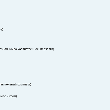
ые)
езная, мыло хозяйственное, перчатки)
олнительный комплект)
мыло и крем)