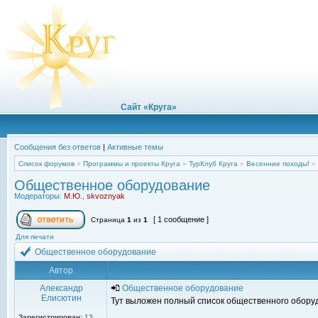
Сайт «Круга»
Сообщения без ответов
|
Активные темы
Список форумов
»
Программы и проекты Круга
»
ТурКлуб Круга
»
Весенние походы!
»
Общественное оборудование
Модераторы:
М.Ю.
,
skvoznyak
[ 1 сообщение ]
Страница
1
из
1
Для печати
Общественное оборудование
Автор
Александр
Общественное оборудование
Елисютин
Тут выложен полный список общественного оборудо
Зарегистрирован:
13