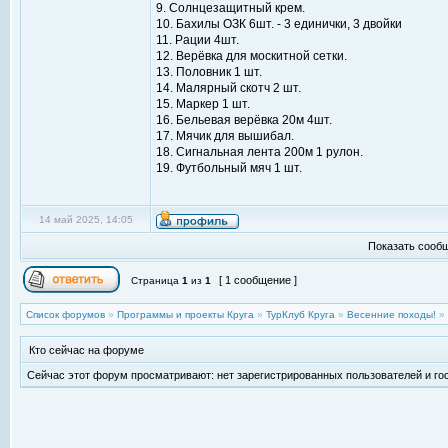
9. Солнцезащитный крем.
10. Бахилы ОЗК 6шт. - 3 единички, 3 двойки
11. Рации 4шт.
12. Верёвка для москитной сетки.
13. Половник 1 шт.
14. Малярный скотч 2 шт.
15. Маркер 1 шт.
16. Бельевая верёвка 20м 4шт.
17. Мячик для вышибал.
18. Сигнальная лента 200м 1 рулон.
19. Футбольный мяч 1 шт.
14 май 2025, 14:05
Показать сообщ
[ 1 сообщение ]
Страница
1
из
1
Список форумов
»
Программы и проекты Круга
»
ТурКлуб Круга
»
Весенние походы!
»
Кто сейчас на форуме
Сейчас этот форум просматривают: нет зарегистрированных пользователей и гос