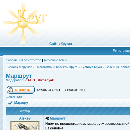
Сайт «Круга»
Регистраци
Сообщения без ответов
|
Активные темы
Список форумов
»
Программы и проекты Круга
»
ТурКлуб Круга
»
Весенние поход
Маршрут
Модераторы:
М.Ю.
,
skvoznyak
Страница
1
из
1
[ 1 сообщение ]
Для печати
Маршрут
Автор
Alexey
Маршрут
Идём по прошлогоднему маршруту всевозрастной 
Баженовка.