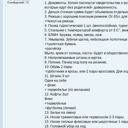
Сообщений:
78
1. Документы. Копия паспорта/ свидетельства о ро
которые идут без родителей- доверенность.
2. Деньги (точная сумма будет объявлена отдельн
3. Рюкзак с хорошим поясным ремнем. От 65л. для 
+Чехол на рюкзак.
4. Пенка туристическая 1 шт. (многослойная, турис
5. Спальник с температурой комфорта от 0 C°, мо
6. КЛМН. Кружка, ложка, миска, нож.
7. Умывалка. Зубная щетка, небольшое полотенце
+туалетная бумага.
+расчёска
Мыло, крем от солнца, паста- будет в общественн
8. Непромокаемые штаны и куртка.
9. Попник. Пенка под попу на резинке.
10. Обувь 2 пары
-турботинки и кросы, или 2 пары кроссовок. Для х
11. Штаны 3 шт
Одни на себе
+ флис
+ термобелье (по желанию)
12. Кофты 2шт
Флис
+термобелье
+футболка (легкая)
13. Белье на смену
14. Носки трекинговые или термоноски 2-3 пары.
15. Носки теплые флисовые или шерстяные 1 пар
16. Головной убор на ход