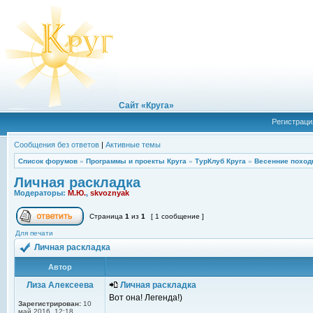
Сайт «Круга»
Регистраци
Сообщения без ответов
|
Активные темы
Список форумов
»
Программы и проекты Круга
»
ТурКлуб Круга
»
Весенние поход
Личная раскладка
Модераторы:
М.Ю.
,
skvoznyak
Страница
1
из
1
[ 1 сообщение ]
Для печати
Личная раскладка
Автор
Лиза Алексеева
Личная раскладка
Вот она! Легенда!)
Зарегистрирован:
10
май 2016, 12:18