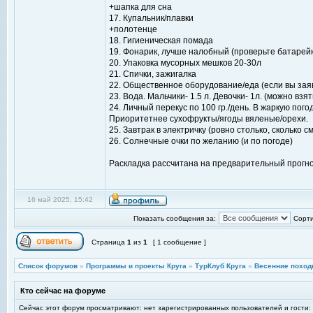
+шапка для сна
17. Купальник/плавки
+полотенце
18. Гигиеническая помада
19. Фонарик, лучше налобный (проверьте батарейк
20. Упаковка мусорных мешков 20-30л
21. Спички, зажигалка
22. Общественное оборудование/еда (если вы заяви
23. Вода. Мальчики- 1.5 л. Девочки- 1л. (можно вз
24. Личный перекус по 100 гр./день. В жаркую по
Приоритетнее сухофрукты/ягоды вяленые/орехи.
25. Завтрак в электричку (ровно столько, сколько
26. Солнечные очки по желанию (и по погоде)
Раскладка рассчитана на предварительный прогно
16 май 2025, 15:42
Показать сообщения за:
Сорти
Страница
1
из
1
[ 1 сообщение ]
Список форумов
»
Программы и проекты Круга
»
ТурКлуб Круга
»
Весенние поход
Кто сейчас на форуме
Сейчас этот форум просматривают: нет зарегистрированных пользователей и гости: