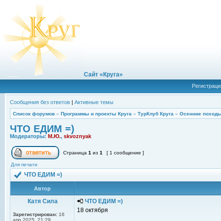
Сайт «Круга»
Регистраци
Сообщения без ответов
|
Активные темы
Список форумов
»
Программы и проекты Круга
»
ТурКлуб Круга
»
Осенние походы
ЧТО ЕДИМ =)
Модераторы:
М.Ю.
,
skvoznyak
Страница
1
из
1
[ 1 сообщение ]
Для печати
ЧТО ЕДИМ =)
Автор
Катя Сила
ЧТО ЕДИМ =)
18 октября
Зарегистрирован:
16
апр 2025, 21:29