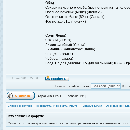
Обед:
Сухари из черного хлеба (две половинки на человек
Овсяное печенье (62шт) (Женя А)
Охотничьи колбаски(62шт)(Саша К)
Фрутилад (31шт) (Женя)
Соль (Леша)
Сахзам (Света)
Лимон сушёный (Света)
Лимонный концентрат (Леша)
Чай (Маргарита)
Чебрец (Тамара)
Вода 1 л для девочек, 1.5 для мальчиков; 100-200г
16 окт 2025, 22:50
Показать сообщения за:
Сорти
Страница
1
из
1
[ 1 сообщение ]
Список форумов
»
Программы и проекты Круга
»
ТурКлуб Круга
»
Осенние походы
Кто сейчас на форуме
Сейчас этот форум просматривают: нет зарегистрированных пользователей и гости: