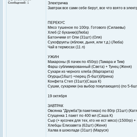
Сообщений:
1
Электричка
Завтрак все сами себе берут, все что взято в элек
ПЕРЕКУС
Мясо тушеное по 100гр. Готового (Силаевы)
Хлеб (2 буханки)(Люба)
Батончики от Оли (31шт) (Оля)
Сухофрукты (яблоки, дыня, или т.д.) (Люба)
Чай в термосах (11 л)
УЖИН
Макароны (6 пачек по 450гр) (Тамара и Тим)
Фарш сублимированный (Света) + Тунец (Женя)
Сухари из черного хлеба (Маргарита)
Огурцы(16шт) +перец (5-6шт)(Ирина)
Конфета Степ (31шт)(Саша К)
Сушки, сухарики (на выбор покупающего) (по 5-6ш
19 октября
ЗАВТРАК
Овсянка "Дружба"(в пакетиках) по 80гр (31шт) (Кат
Сгущенка 1 пакет по 400 мл (Саша К)
Сыр (+ кусочек для тех, кто не ест мясо) (1500гр) +
Хлебцы Елизавета (62шт) (Женя)
Халва в шоколаде (31шт) (Маруся)