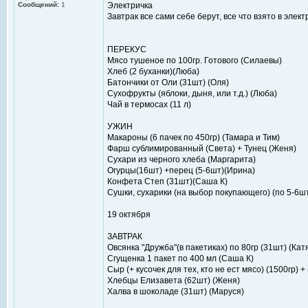
Сообщений:
1
Электричка
Завтрак все сами себе берут, все что взято в элек
ПЕРЕКУС
Мясо тушеное по 100гр. Готового (Силаевы)
Хлеб (2 буханки)(Люба)
Батончики от Оли (31шт) (Оля)
Сухофрукты (яблоки, дыня, или т.д.) (Люба)
Чай в термосах (11 л)
УЖИН
Макароны (6 пачек по 450гр) (Тамара и Тим)
Фарш сублимированный (Света) + Тунец (Женя)
Сухари из черного хлеба (Маргарита)
Огурцы(16шт) +перец (5-6шт)(Ирина)
Конфета Степ (31шт)(Саша К)
Сушки, сухарики (на выбор покупающего) (по 5-6ш
19 октября
ЗАВТРАК
Овсянка "Дружба"(в пакетиках) по 80гр (31шт) (Кат
Сгущенка 1 пакет по 400 мл (Саша К)
Сыр (+ кусочек для тех, кто не ест мясо) (1500гр) +
Хлебцы Елизавета (62шт) (Женя)
Халва в шоколаде (31шт) (Маруся)