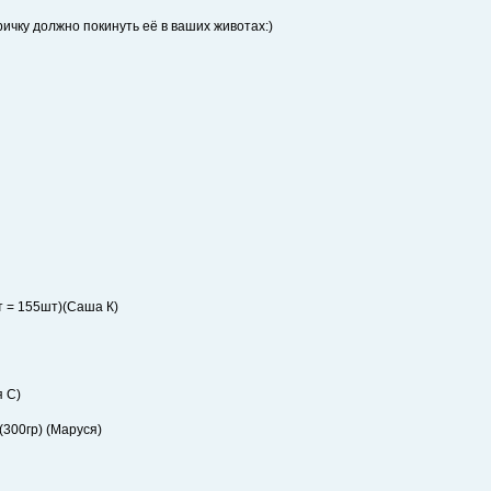
тричку должно покинуть её в ваших животах:)
т = 155шт)(Саша К)
я С)
 (300гр) (Маруся)