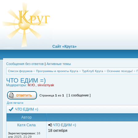
Сайт «Круга»
Сообщения без ответов
|
Активные темы
Список форумов
»
Программы и проекты Круга
»
ТурКлуб Круга
»
Осенние походы!
»
ЧТО ЕДИМ =)
Модераторы:
М.Ю.
,
skvoznyak
[ 1 сообщение ]
Страница
1
из
1
Для печати
ЧТО ЕДИМ =)
Автор
Катя Сила
ЧТО ЕДИМ =)
18 октября
Зарегистрирован:
16
апр 2025, 21:29