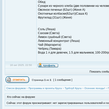
Обед:
Сухари из черного хлеба (две половинки на человек
Овсяное печенье (62шт) (Женя А)
Охотничьи колбаски(62шт)(Саша К)
Фрутилад (31шт) (Женя)
Соль (Леша)
Сахзам (Света)
Лимон сушёный (Света)
Лимонный концентрат (Леша)
Чай (Маргарита)
Чебрец (Тамара)
Вода 1 л для девочек, 1.5 для мальчиков; 100-200г
16 окт 2025, 22:50
Показать сообщ
[ 1 сообщение ]
Страница
1
из
1
Список форумов
»
Программы и проекты Круга
»
ТурКлуб Круга
»
Осенние походы!
»
Кто сейчас на форуме
Сейчас этот форум просматривают: нет зарегистрированных пользователей и гос