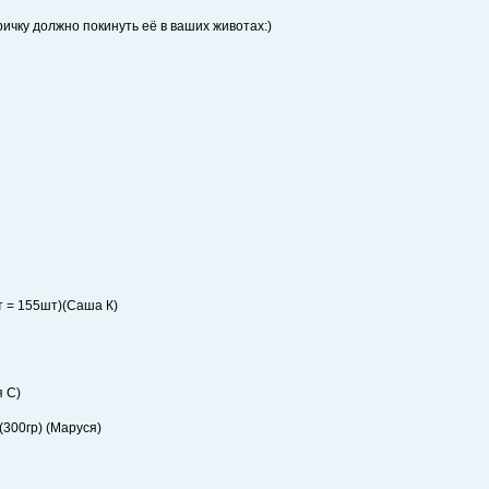
тричку должно покинуть её в ваших животах:)
т = 155шт)(Саша К)
я С)
 (300гр) (Маруся)