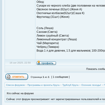
Обед:
Сухари из черного хлеба (две половинки на человек
Овсяное печенье (62шт) (Женя А)
Охотничьи колбаски(62шт)(Саша К)
Фрутилад (31шт) (Женя)
Соль (Леша)
Сахзам (Света)
Лимон сушёный (Света)
Лимонный концентрат (Леша)
Чай (Маргарита)
Чебрец (Тамара)
Вода 1 л для девочек, 1.5 для мальчиков; 100-200г
16 окт 2025, 22:50
Показать сообщ
[ 1 сообщение ]
Страница
1
из
1
Список форумов
»
Программы и проекты Круга
»
ТурКлуб Круга
»
Осенние походы!
»
Кто сейчас на форуме
Сейчас этот форум просматривают: нет зарегистрированных пользователей и гос