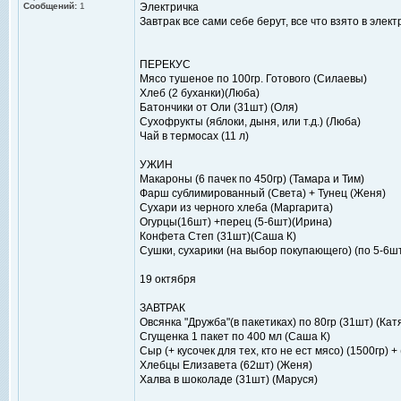
Сообщений:
1
Электричка
Завтрак все сами себе берут, все что взято в элек
ПЕРЕКУС
Мясо тушеное по 100гр. Готового (Силаевы)
Хлеб (2 буханки)(Люба)
Батончики от Оли (31шт) (Оля)
Сухофрукты (яблоки, дыня, или т.д.) (Люба)
Чай в термосах (11 л)
УЖИН
Макароны (6 пачек по 450гр) (Тамара и Тим)
Фарш сублимированный (Света) + Тунец (Женя)
Сухари из черного хлеба (Маргарита)
Огурцы(16шт) +перец (5-6шт)(Ирина)
Конфета Степ (31шт)(Саша К)
Сушки, сухарики (на выбор покупающего) (по 5-6ш
19 октября
ЗАВТРАК
Овсянка "Дружба"(в пакетиках) по 80гр (31шт) (Кат
Сгущенка 1 пакет по 400 мл (Саша К)
Сыр (+ кусочек для тех, кто не ест мясо) (1500гр) +
Хлебцы Елизавета (62шт) (Женя)
Халва в шоколаде (31шт) (Маруся)