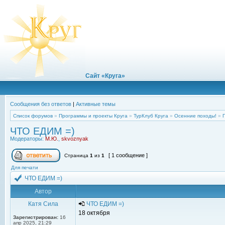
Сайт «Круга»
Сообщения без ответов
|
Активные темы
Список форумов
»
Программы и проекты Круга
»
ТурКлуб Круга
»
Осенние походы!
»
ЧТО ЕДИМ =)
Модераторы:
М.Ю.
,
skvoznyak
[ 1 сообщение ]
Страница
1
из
1
Для печати
ЧТО ЕДИМ =)
Автор
Катя Сила
ЧТО ЕДИМ =)
18 октября
Зарегистрирован:
16
апр 2025, 21:29