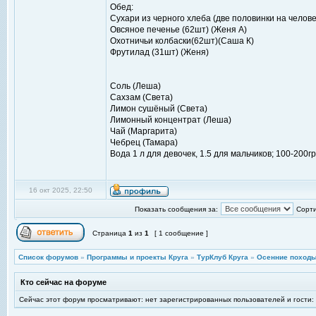
Обед:
Сухари из черного хлеба (две половинки на человек
Овсяное печенье (62шт) (Женя А)
Охотничьи колбаски(62шт)(Саша К)
Фрутилад (31шт) (Женя)
Соль (Леша)
Сахзам (Света)
Лимон сушёный (Света)
Лимонный концентрат (Леша)
Чай (Маргарита)
Чебрец (Тамара)
Вода 1 л для девочек, 1.5 для мальчиков; 100-200г
16 окт 2025, 22:50
Показать сообщения за:
Сорти
Страница
1
из
1
[ 1 сообщение ]
Список форумов
»
Программы и проекты Круга
»
ТурКлуб Круга
»
Осенние походы
Кто сейчас на форуме
Сейчас этот форум просматривают: нет зарегистрированных пользователей и гости: