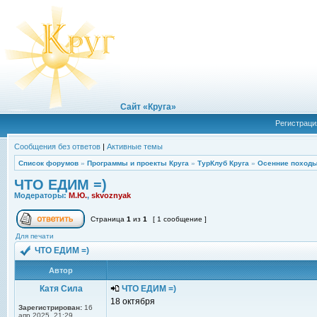
Сайт «Круга»
Регистраци
Сообщения без ответов
|
Активные темы
Список форумов
»
Программы и проекты Круга
»
ТурКлуб Круга
»
Осенние походы
ЧТО ЕДИМ =)
Модераторы:
М.Ю.
,
skvoznyak
Страница
1
из
1
[ 1 сообщение ]
Для печати
ЧТО ЕДИМ =)
Автор
Катя Сила
ЧТО ЕДИМ =)
18 октября
Зарегистрирован:
16
апр 2025, 21:29