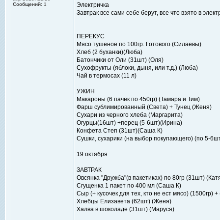
Сообщений:
1
Электричка
Завтрак все сами себе берут, все что взято в элек
ПЕРЕКУС
Мясо тушеное по 100гр. Готового (Силаевы)
Хлеб (2 буханки)(Люба)
Батончики от Оли (31шт) (Оля)
Сухофрукты (яблоки, дыня, или т.д.) (Люба)
Чай в термосах (11 л)
УЖИН
Макароны (6 пачек по 450гр) (Тамара и Тим)
Фарш сублимированный (Света) + Тунец (Женя)
Сухари из черного хлеба (Маргарита)
Огурцы(16шт) +перец (5-6шт)(Ирина)
Конфета Степ (31шт)(Саша К)
Сушки, сухарики (на выбор покупающего) (по 5-6ш
19 октября
ЗАВТРАК
Овсянка "Дружба"(в пакетиках) по 80гр (31шт) (Кат
Сгущенка 1 пакет по 400 мл (Саша К)
Сыр (+ кусочек для тех, кто не ест мясо) (1500гр) +
Хлебцы Елизавета (62шт) (Женя)
Халва в шоколаде (31шт) (Маруся)