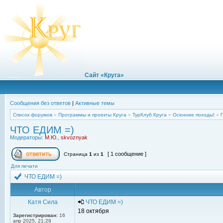
Сайт «Круга»
Сообщения без ответов
|
Активные темы
Список форумов
»
Программы и проекты Круга
»
ТурКлуб Круга
»
Осенние походы!
»
ЧТО ЕДИМ =)
Модераторы:
М.Ю.
,
skvoznyak
[ 1 сообщение ]
Страница
1
из
1
Для печати
ЧТО ЕДИМ =)
Автор
Катя Сила
ЧТО ЕДИМ =)
18 октября
Зарегистрирован:
16
апр 2025, 21:29