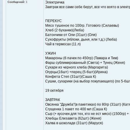
Сообщений:
1
Электричка
Завтрак все сами себе берут, все что взято в элек
ПЕРЕКУС
Мясо тушеное по 100гр. Готового (Силаевы)
Хлеб (2 буханки)(Люба)
Батончики от Оли (31шт) (Оля)
Сухофрукты (яблоки, дыня, или т.д.) (Люба)
Чай в термосах (11 л)
УЖИН
Макароны (6 пачек по 450гр) (Тамара и Тим)
Фарш сублимированный (Света) + Тунец (Женя)
Сухари из черного хлеба (Маргарита)
Огурцы(16шт) +перец (5-6шт)(Ирина)
Конфета Степ (31шт)(Саша К)
Сушки, сухарики (на выбор покупающего) (по 5-6ш
19 октября
ЗАВТРАК
Овсянка "Дружба"(в пакетиках) по 80гр (31шт) (Кат
Сгущенка 1 пакет по 400 мл (Саша К)
Сыр (+ кусочек для тех, кто не ест мясо) (1500гр) +
Хлебцы Елизавета (62шт) (Женя)
Халва в шоколаде (31шт) (Маруся)