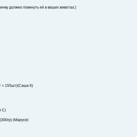
тричку должно покинуть её в ваших животах:)
т = 155шт)(Саша К)
я С)
 (300гр) (Маруся)