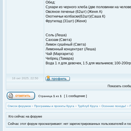
Обед:
Сухари из черного хлеба (две половинки на человек
Овсяное печенье (62шт) (Женя А)
Охотничьи колбаски(62шт)(Саша К)
Фрутилад (31шт) (Женя)
Соль (Леша)
Сахзам (Света)
Лимон сушёный (Света)
Лимонный концентрат (Леша)
Чай (Маргарита)
Чебрец (Тамара)
Вода 1 л для девочек, 1.5 для мальчиков; 100-200г
16 окт 2025, 22:50
Показать сообщ
[ 1 сообщение ]
Страница
1
из
1
Список форумов
»
Программы и проекты Круга
»
ТурКлуб Круга
»
Осенние походы!
»
Кто сейчас на форуме
Сейчас этот форум просматривают: нет зарегистрированных пользователей и гос