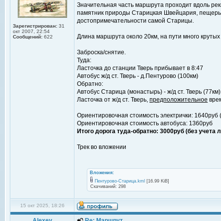
Значительная часть маршрута проходит вдоль рек
памятник природы Старицкая Швейцария, пещеры 
достопримечательности самой Старицы.
Зарегистрирован:
31
окт 2007, 22:54
Длина маршрута около 20км, на пути много крутых
Сообщений:
622
Заброска/снятие.
Туда:
Ласточка до станции Тверь прибывает в 8:47
Автобус ж/д ст. Тверь - д.Пентурово (100км)
Обратно:
Автобус Старица (монастырь) - ж/д ст. Тверь (77км)
Ласточка от ж/д ст. Тверь,
предположительное
врем
Ориентировочная стоимость электрички: 1640руб (
Ориентировочная стоимость автобуса: 1360руб
Итого дорога туда-обратно: 3000руб (без учета л
Трек во вложении
Вложения:
Пентурово-Старица.kml
[16.99 KiB]
Скачиваний: 298
15 окт 2025, 18:26
Alexey
Re: Маршрут