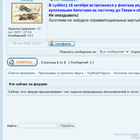
В субботу 18 октября встречаемся у фонтана ря
купленными билетами на ласточку до Твери и о
Не опаздывать!
Льготники не забудьте справки/социальные карты/с
Зарегистрирован:
31
окт 2007, 22:54
Сообщений:
622
16 окт 2025, 21:14
Показать сообщения за:
Сорти
Страница
1
из
1
[ Сообщений: 2 ]
Список форумов
»
Программы и проекты Круга
»
ТурКлуб Круга
»
Осенние походы
Кто сейчас на форуме
Сейчас этот форум просматривают: нет зарегистрированных пользователей и гости:
Найти:
Powered by
phpBB
Desig