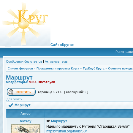
Сайт «Круга»
Регистраци
Сообщения без ответов
|
Активные темы
Список форумов
»
Программы и проекты Круга
»
ТурКлуб Круга
»
Осенние походы
Маршрут
Модераторы:
М.Ю.
,
skvoznyak
Страница
1
из
1
[ Сообщений: 2 ]
Для печати
Маршрут
Автор
Alexey
Маршрут
Идём по маршруту с Рутрейл "Старицкая Земля":
https://rutrail.org/trails/68/