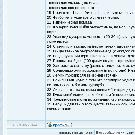
- шапка для ходьбы (полегче)
- шапка для сна (потеплее)
19. Перчатки - 1 пара (лучше 2, если руки мёрзну
20. Футболка, лучше всего синтетическая.
21. Гигиеническая помада
22. Фонарик налобный!!! обязательно, на маршрут
парня.
23. Упаковку мусорных мешков на 20-30л (если н
легко рвутся.
24. Спички или зажигалка (герметично упакованны
25. Общественное оборудование/еда (у каждого св
26. Вода, лучше минеральная или с лимоном - дево
27. Перекус на 2 дня (100 грамм на день: орехи/шо
28. Завтрак в электричку (ровно столько, сколько
29. Солнечные очки по желанию (и по погоде). Или д
20. Лёгкий пуховик для вечерней стоянки
31. Бахилы ОЗК. Думаю, тем, кто регулярно ходит 
остальных есть бахилы турклуба.
32. Личная аптечка по показаниям + бактерицидны
33. Купальник/плавки для любителей (и профессио
34. Треккинговые палки по желанию. Кто знаком с 
35. Беруши для тех, у кого чувствительный сон. М
очень хорошо.
17 окт 2025, 22:14
Показать сообщения за:
Сорти