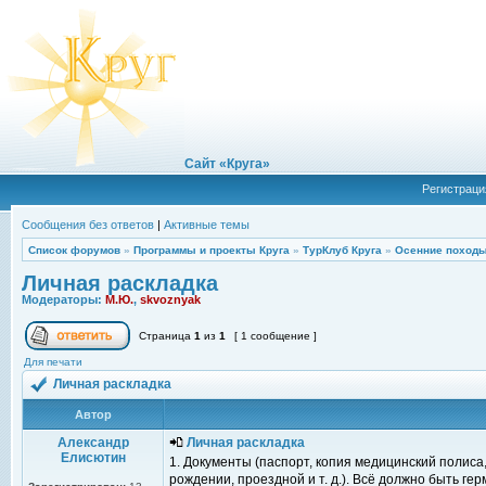
Сайт «Круга»
Регистраци
Сообщения без ответов
|
Активные темы
Список форумов
»
Программы и проекты Круга
»
ТурКлуб Круга
»
Осенние походы
Личная раскладка
Модераторы:
М.Ю.
,
skvoznyak
Страница
1
из
1
[ 1 сообщение ]
Для печати
Личная раскладка
Автор
Александр
Личная раскладка
Елисютин
1. Документы (паспорт, копия медицинский полиса,
рождении, проездной и т. д.). Всё должно быть ге