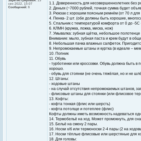
Зарегистрирован:
13
1.1. Доверенность для несовершеннолетних без р
сен 2022, 15:07
Сообщений:
6
2. Деньги (~7000 рублей, точная сумма будет объ
3. Рюкзак с хорошим поясным ремнём (от 70 л для 
4. Пенка- 2 шт. (обе должны быть хорошие, многос
5. Спальник с температурой комфорта от 0 до -5С 
6. КЛМН (кружка, ложка, миска, нож)
7. Умывалка: зубная щётка, небольшое полотенце (
Внимание: мыло, зубная паста и крем будут в об
8. Небольшая пачка влажных салфеток. Пригодитс
9. Непромокаемые штаны и куртка (в идеале – ме
10. Попник
11. Обувь
- турботинки или кроссовки. Обувь должна быть в
хорошо.
- обувь для стоянки (не очень тяжёлая, но и не шл
12. Штаны:
- ходовые штаны
- на случай отсутствия непромокаемых штанов, з
- флисовые штаны для стоянки (или флисовое тер
13. Кофты:
- кофта тонкая (флис или шерсть)
- кофта потолще и потеплее (флис)
Кофты должны иметь возможность надеваться одн
14. Термобельё на ход. Может промокнуть, для сн
15. Бельё на смену 2 пары.
16. Носки х/б или термоноски 2-4 пары (2 на ходов
17. Носки тёплые флисовые или шерстяные для хо
18. Для головы: