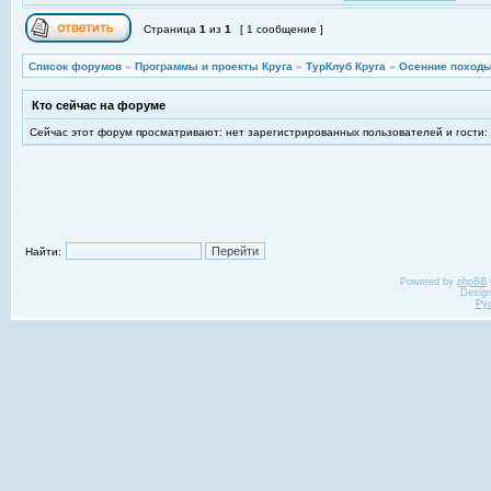
Страница
1
из
1
[ 1 сообщение ]
Список форумов
»
Программы и проекты Круга
»
ТурКлуб Круга
»
Осенние походы
Кто сейчас на форуме
Сейчас этот форум просматривают: нет зарегистрированных пользователей и гости:
Найти:
Powered by
phpBB
Desig
Ру