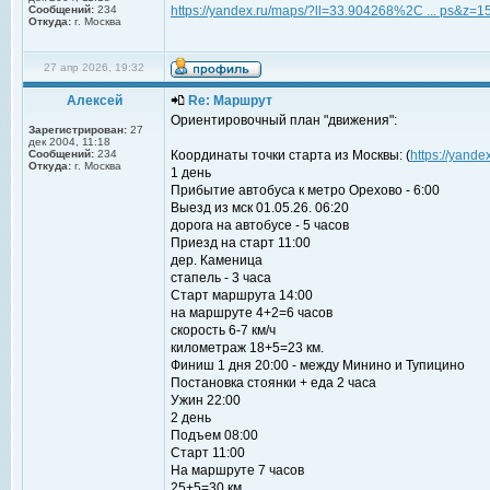
Сообщений:
234
https://yandex.ru/maps/?ll=33.904268%2C ... ps&z=1
Откуда:
г. Москва
27 апр 2026, 19:32
Алексей
Re: Маршрут
Ориентировочный план "движения":
Зарегистрирован:
27
дек 2004, 11:18
Сообщений:
234
Координаты точки старта из Москвы: (
https://yand
Откуда:
г. Москва
1 день
Прибытие автобуса к метро Орехово - 6:00
Выезд из мск 01.05.26. 06:20
дорога на автобусе - 5 часов
Приезд на старт 11:00
дер. Каменица
стапель - 3 часа
Старт маршрута 14:00
на маршруте 4+2=6 часов
скорость 6-7 км/ч
километраж 18+5=23 км.
Финиш 1 дня 20:00 - между Минино и Тупицино
Постановка стоянки + еда 2 часа
Ужин 22:00
2 день
Подъем 08:00
Старт 11:00
На маршруте 7 часов
25+5=30 км