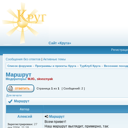
Сайт «Круга»
Регистраци
Сообщения без ответов
|
Активные темы
Список форумов
»
Программы и проекты Круга
»
ТурКлуб Круга
»
Весенние поход
Маршрут
Модераторы:
М.Ю.
,
skvoznyak
Страница
1
из
1
[ Сообщений: 2 ]
Для печати
Маршрут
Автор
Алексей
Маршрут
Всем привет!
Зарегистрирован:
27
Наш маршрут выглядит, примерно, так:
дек 2004, 11:18