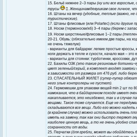
15. Бельё нижнее 2–3 пары
(ну или все взрослые,
трусы
. Женщинам/девушкам свое личное, чт
16. Штаны на вечер
(удобные, теплые (важно, не
туристические).
17. Штаны флисовые (или Polartec)
(если другие 
18. Носки (термоноски/хб) 3–4 пары
(берем с запа
19. Носки шерстяные/флисовые 1–2 пары
(теплен
20-21. Обувь: (обязательно имеем две пары, на хо
не очень тяжелую)
- варианты для байдарки: легкие простые кроссы, 
ноги держать в тепле и сухости, начало мая – это 
- варианты для стоянки: турботинки, кроссовки, д
22. Бахилы ОЗК
(это такие резиновые ботинки-ч
цвет зеленый/серый, в комплект входят завязки
в зависимости от размера от 476 руб. либо бере
23. СПАСАТЕЛЬНЫЙ ЖИЛЕТ
(супер-пупер обязат
него злые контролеры не пустют).
24. Гермомешки для упаковки вещей min 2 шт по 8
намокания, что в байдарочном походе имеет очен
накапливается, это неизбежно, так и в случае па
вещами. Такое тоже случается. Еще не передума
складываются все вещи. Либо его можно надеть 
(в крайнем случае) можно использовать очень п
иметь на замену, так как они быстро теряют ге
наиболее ценную вещь, а то не очень удобно сп
сохранности от воды.
25. Перчатки
(для гребли, может вы обойдётесь 