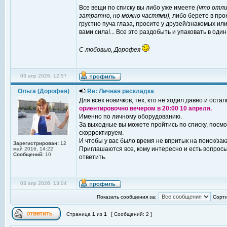
Все вещи по списку вы либо уже имеете
(что отли
затратно, но можно частями),
либо берете в прок
грустно пуча глаза, просите у друзей/знакомых и
вами сила!... Все это раздобыть и упаковать в оди
С любовью, Дорофея
03 апр 2026, 12:57
Ольга (Дорофея)
Re: Личная раскладка
Для всех новичков, тех, кто не ходил давно и оста
ориентировочно вечером в 20:00 10 апреля.
Именно по личному оборудованию.
За выходные вы можете пройтись по списку, посмот
скорректируем.
И чтобы у вас было время не впритык на поиск/зак
Зарегистрирован:
12
Приглашаются все, кому интересно и есть вопросы
май 2016, 14:22
Сообщений:
10
ответить.
03 апр 2026, 13:04
Показать сообщения за:
Сорти
Страница
1
из
1
[ Сообщений: 2 ]