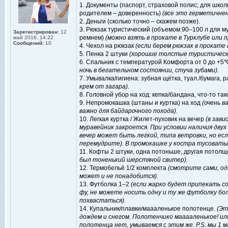
1. Документы (паспорт, страховой полис; для школ
родителем – доверенность)
(все это герметичнень
2. Деньги (сколько точно – скажем позже).
3. Рюкзак туристический (объемом 90–100 л для 
Зарегистрирован:
12
ремнем)
(можно взять в прокате в Турклубе или 
май 2016, 14:22
Сообщений:
10
4. Чехол на рюкзак
(если берем рюкзак в прокате 
5. Пенка 2 штуки
(хорошие толстые туристические
6. Спальник с температурой Комфорта от 0 до +5
ночь в бегательном состоянии, стуча зубами).
7. Умывалка/гигиена: зубная щётка, туал./бумага, 
крем от загара).
8. Головной убор на ход: кепка/бандана, что-то т
9. Непромокашка (штаны и куртка) на ход
(очень 
важно для байдарочного похода).
10. Легкая куртка / Жилет-пуховик на вечер
(в зав
муравейник закроется. При условии наличия двух 
вечер может быть легкой, типа ветровки, но есл
перемудрите). В промокашке у костра тусоватьс
11. Кофты 2 штуки, одна потоньше, другая потолще
был тоненький шерстяной свитер).
12. Термобельё 1/2 комплекта
(смотрите сами, од
может и не понадобится).
13. Футболка 1–2
(если жарко будет припекать со
фу, не можете носить одну и ту же футболку бо
похвастаться).
14. Купальник/плавки/маааленькое полотенце.
(Эт
дождем и снегом. Полотенчико мааааленькое! и
полотенца нет, умываемся с этим же. Р.S. мы 1 ма