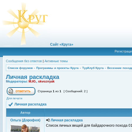
Сайт «Круга»
Регистраци
Сообщения без ответов
|
Активные темы
Список форумов
»
Программы и проекты Круга
»
ТурКлуб Круга
»
Весенние поход
Личная раскладка
Модераторы:
М.Ю.
,
skvoznyak
Страница
1
из
1
[ Сообщений: 2 ]
Для печати
Личная раскладка
Автор
Ольга (Дорофея)
Личная раскладка
Список личных вещей для байдарочного похода 01