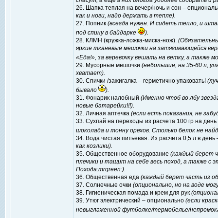
спасут, а еще в них иногда удобнее собирать и 
26. Шапка теплая на вечер/ночь и сон – опционал
как и ноги, надо держать в тепле).
27. Попник
(всегда нужен. И сидеть тепло, и шт
под спину в байдарке
).
28. КЛМН (кружка-ложка-миска-нож).
(Обязательны
яркие тканевые мешочки на затягивающейся вер
«Еда!», за веревочку вешать на ветку, а также 
29. Мусорные мешочки
(небольшие, на 35-60 л, у
хватает).
30. Спички /зажигалка – герметично упаковать!
(лу
бывало
).
31. Фонарик налобный
(Именно чтоб во лбу звезд
новые батарейки!!!).
32. Личная аптечка
(если есть показания, не заб
33. Сухпай на переходы из расчета 100 гр на ден
шоколада и тонну орехов. Столько белок не на
34. Вода чистая питьевая. Из расчета 0,5 л в день 
как козлики).
35. Общественное оборудование
(каждый берет ч
плечики и тащит на себе весь поход, а также с 
Похода:mrgreen:).
36. Общественная еда
(каждый берет часть из о
37. Солнечные очки
(опционально, но на воде мо
38. Гигиеническая помада и крем для рук
(опциона
39. Утюг электрический – опционально
(если крас
невыглаженной футболке/термобелье/непромокай