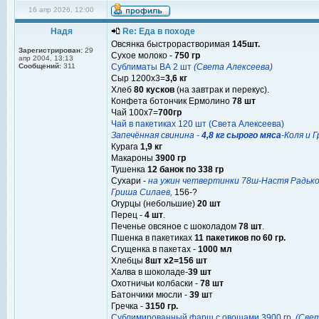
16 апр 2026, 12:00
Надя
Re: Еда в походе
Овсянка быстрорастворимая
145шт.
Зарегистрирован:
29
Сухое молоко -
750 гр
апр 2004, 13:13
Сообщений:
311
Сублиматы ВА 2 шт
(Света Алексеева)
Сыр 1200х3=
3,6 кг
Хлеб
80 кусков
(на завтрак и перекус).
Конфета ботончик Ермолино
78 шт
Чай 100х7=
700гр
Чай в пакетиках 120 шт (Света Алексеева)
Запечённая свинина -
4,8 кг сырого мяса
-Коля и 
Курага
1,9 кг
Макароны
3900 гр
Тушенка
12 банок по 338 гр
Сухари -
на ужин четвертинки 78ш-Настя Радько,
Гриша Силаев,
156-?
Огурцы (небольшие)
20 шт
Перец -
4 шт
.
Печенье овсяное с шоколадом
78 шт
.
Пшенка в пакетиках
11 пакетиков по 60 гр.
Сгущенка в пакетах -
1000 мл
Хлебцы
8шт х2=156 шт
Халва в шоколаде-
39 шт
Охотничьи колбаски -
78 шт
Батончики мюсли -
39 ш
т
Гречка -
3150 гр.
Сублимированный фарш с овощами 3900 гр.
(Свет