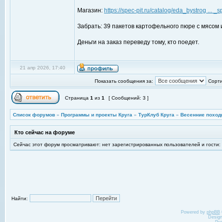
Магазин:
https://spec-pit.ru/catalog/eda_bystrog ... _sp
Забрать: 39 пакетов картофельного пюре с мясом
Деньги на заказ переведу тому, кто поедет.
21 апр 2026, 17:40
Показать сообщения за:
Сорти
Страница
1
из
1
[ Сообщений: 3 ]
Список форумов
»
Программы и проекты Круга
»
ТурКлуб Круга
»
Весенние поход
Кто сейчас на форуме
Сейчас этот форум просматривают: нет зарегистрированных пользователей и гости:
Найти:
Powered by
phpBB
Desig