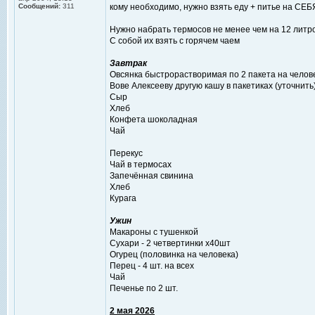
Сообщений:
311
кому необходимо, нужно взять еду + питье на СЕБЯ
Нужно набрать термосов не менее чем на 12 литро
С собой их взять с горячем чаем
Завтрак
Овсянка быстрорастворимая по 2 пакета на челов
Вове Алексееву другую кашу в пакетиках (уточнить)
Сыр
Хлеб
Конфета шоколадная
Чай
Перекус
Чай в термосах
Запечённая свинина
Хлеб
Курага
Ужин
Макароны с тушенкой
Сухари - 2 четвертинки х40шт
Огурец (половинка на человека)
Перец - 4 шт. на всех
Чай
Печенье по 2 шт.
2 мая 2026