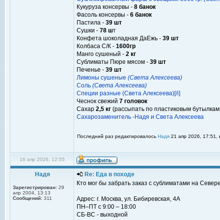
Кукуруза консервы -
8 банок
Фасоль консервы -
6 банок
Пастила -
39 шт
Сушки -
78 ш
т
Конфета шоколадная ДаЕжь -
39 шт
Колбаса С/К -
1600гр
Манго сушеный -
2 кг
Сублиматы Пюре мясом -
39 шт
Печенье -
39 шт
Лимоны сушеные
(Света Алексеева)
Соль
(Света Алексеева)
Специи разные (Света Алексеева)[/i]
Чеснок свежий
7 головок
Сахар
2,5 кг
(рассыпать по пластиковым бутылкам 
Сахарозаменитель -Надя и Света Алексеева
Последний раз редактировалось
Надя
21 апр 2026, 17:51, 
16 апр 2026, 12:55
Надя
Re: Еда в походе
Кто мог бы забрать заказ с сублиматами на Север
Зарегистрирован:
29
апр 2004, 13:13
Сообщений:
311
Адрес: г. Москва, ул. Бибиревская, 4А
ПН–ПТ с 9:00 – 18:00
СБ-ВС - выходной