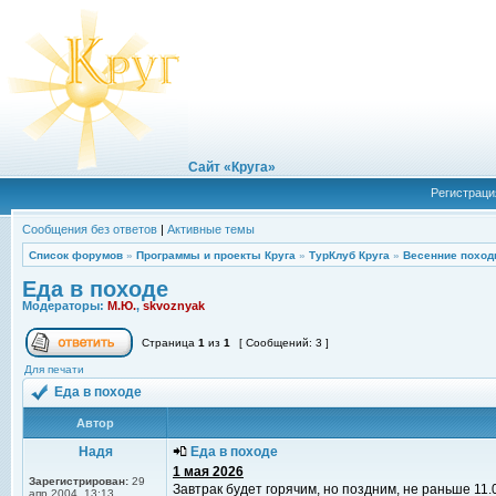
Сайт «Круга»
Регистраци
Сообщения без ответов
|
Активные темы
Список форумов
»
Программы и проекты Круга
»
ТурКлуб Круга
»
Весенние поход
Еда в походе
Модераторы:
М.Ю.
,
skvoznyak
Страница
1
из
1
[ Сообщений: 3 ]
Для печати
Еда в походе
Автор
Надя
Еда в походе
1 мая 2026
Зарегистрирован:
29
Завтрак будет горячим, но поздним, не раньше 11.
апр 2004, 13:13