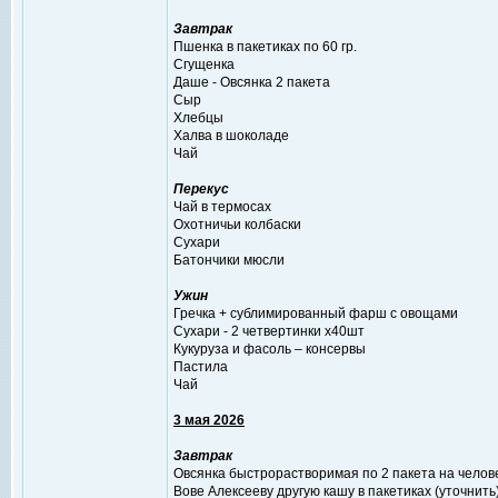
Завтрак
Пшенка в пакетиках по 60 гр.
Сгущенка
Даше - Овсянка 2 пакета
Сыр
Хлебцы
Халва в шоколаде
Чай
Перекус
Чай в термосах
Охотничьи колбаски
Сухари
Батончики мюсли
Ужин
Гречка + сублимированный фарш с овощами
Сухари - 2 четвертинки х40шт
Кукуруза и фасоль – консервы
Пастила
Чай
3 мая 2026
Завтрак
Овсянка быстрорастворимая по 2 пакета на челов
Вове Алексееву другую кашу в пакетиках (уточнить)