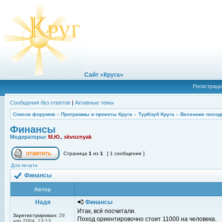
Сайт «Круга»
Регистраци
Сообщения без ответов
|
Активные темы
Список форумов
»
Программы и проекты Круга
»
ТурКлуб Круга
»
Весенние поход
Финансы
Модераторы:
М.Ю.
,
skvoznyak
Страница
1
из
1
[ 1 сообщение ]
Для печати
Финансы
Автор
Надя
Финансы
Итак, всё посчитали.
Зарегистрирован:
29
Поход ориентировочно стоит 11000 на человека.
апр 2004, 13:13