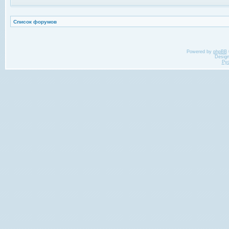
Список форумов
Powered by
phpBB
Desig
Ру