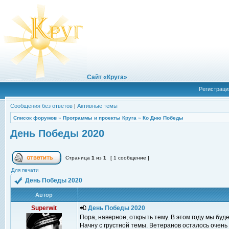
Сайт «Круга»
Регистраци
Сообщения без ответов
|
Активные темы
Список форумов
»
Программы и проекты Круга
»
Ко Дню Победы
День Победы 2020
Страница
1
из
1
[ 1 сообщение ]
Для печати
День Победы 2020
Автор
Superwit
День Победы 2020
Пора, наверное, открыть тему. В этом году мы бу
Начну с грустной темы. Ветеранов осталось очень