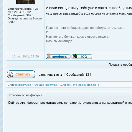
А если есть детки у тебя уже и хочется пообщатьс
Зарегистрирован:
28
фев 2004, 12:52
наш форум старенький и еще ничего не знает о том, что
Сообщений:
3625
Откуда:
планета Земля
или?
_________________
Главное - это победить идею непобедимости мрака.
И:
Нам нечего бояться кроме своего страха.
Фазиль Искандер.
10 апр 2011, 21:59
Показать сообщ
[ Сообщений: 13 ]
Страница
1
из
1
Список форумов
»
Общие форумы
»
Для тех, кто здесь недавно
Кто сейчас на форуме
Сейчас этот форум просматривают: нет зарегистрированных пользователей и гос