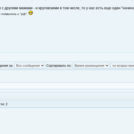
я с другими мамами - и круговскими в том числе, то у нас есть еще один "нач
 появилось и "рф".
ения за:
Сортировать по:
ти: 2