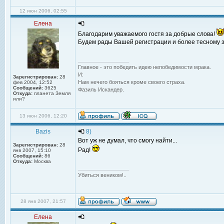
12 июн 2006, 02:55
Елена
Благодарим уважаемого гостя за добрые слова!
Будем рады Вашей регистрации и более тесному з
_________________
Главное - это победить идею непобедимости мрака.
И:
Зарегистрирован:
28
Нам нечего бояться кроме своего страха.
фев 2004, 12:52
Сообщений:
3625
Фазиль Искандер.
Откуда:
планета Земля
или?
13 июн 2006, 12:20
Bazis
8)
Вот уж не думал, что смогу найти...
Зарегистрирован:
28
Рад!
янв 2007, 15:10
Сообщений:
86
Откуда:
Москва
_________________
Убиться веником!..
28 янв 2007, 21:57
Елена