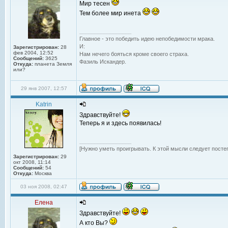
Мир тесен
Тем более мир инета
_________________
Главное - это победить идею непобедимости мрака.
И:
Зарегистрирован:
28
фев 2004, 12:52
Нам нечего бояться кроме своего страха.
Сообщений:
3625
Фазиль Искандер.
Откуда:
планета Земля
или?
29 янв 2007, 12:57
Katrin
Здравствуйте!
Теперь я и здесь появилась!
_________________
[Нужно уметь проигрывать. К этой мысли следует посте
Зарегистрирован:
29
окт 2008, 11:14
Сообщений:
54
Откуда:
Москва
03 ноя 2008, 02:47
Елена
Здравствуйте!
А кто Вы?