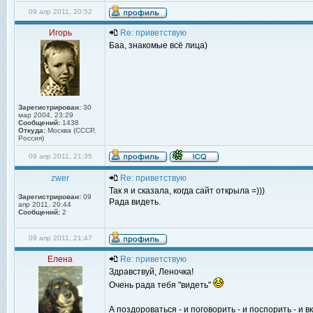
09 апр 2011, 20:52
Игорь
Re: приветствую
Баа, знакомые всё лица)
Зарегистрирован:
30
мар 2004, 23:29
Сообщений:
1438
Откуда:
Москва (СССР,
Россия)
09 апр 2011, 21:35
zwer
Re: приветствую
Так я и сказала, когда сайт открыла =)))
Зарегистрирован:
09
Рада видеть.
апр 2011, 20:44
Сообщений:
2
09 апр 2011, 21:47
Елена
Re: приветствую
Здравствуй, Леночка!
Очень рада тебя "видеть"
А поздороваться - и поговорить - и поспорить - и