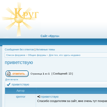
Сайт «Круга»
Сообщения без ответов
|
Активные темы
Список форумов
»
Общие форумы
»
Для тех, кто здесь недавно
приветствую
[ Сообщений: 13 ]
Страница
1
из
1
Для печати
приветствую
Автор
sjerrror
приветствую
Спасибо создателям за сайт, мне очень тут понра