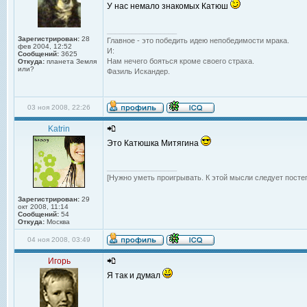
У нас немало знакомых Катюш
_________________
Зарегистрирован:
28
Главное - это победить идею непобедимости мрака.
фев 2004, 12:52
И:
Сообщений:
3625
Нам нечего бояться кроме своего страха.
Откуда:
планета Земля
или?
Фазиль Искандер.
03 ноя 2008, 22:26
Katrin
Это Катюшка Митягина
_________________
[Нужно уметь проигрывать. К этой мысли следует посте
Зарегистрирован:
29
окт 2008, 11:14
Сообщений:
54
Откуда:
Москва
04 ноя 2008, 03:49
Игорь
Я так и думал