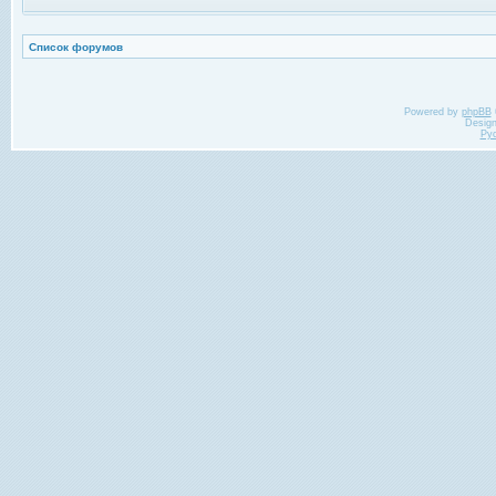
Список форумов
Powered by
phpBB
Desig
Ру