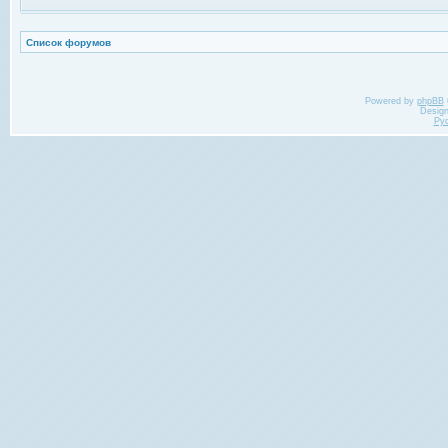
Список форумов
Powered by
phpBB
Desig
Ру