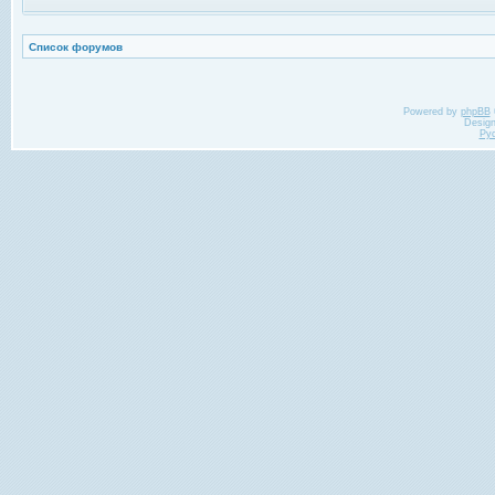
Список форумов
Powered by
phpBB
Desig
Ру