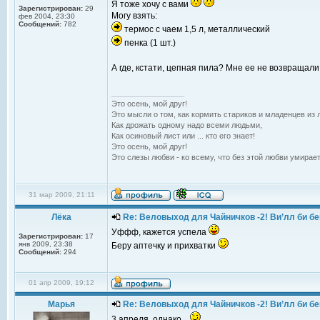
Я тоже хочу с вами
Зарегистрирован:
29
Могу взять:
фев 2004, 23:30
Сообщений:
782
термос с чаем 1,5 л, металлический
пенка (1 шт.)
А где, кстати, цепная пила? Мне ее не возвращали 
_________________
Это осень, мой друг!
Это мысли о том, как кормить стариков и младенцев из л
Как дрожать одному надо всеми людьми,
Как осиновый лист или ... кто его знает!
Это осень, мой друг!
Это слезы любви - ко всему, что без этой любви умирает
31 мар 2009, 21:11
Лёка
Re: Веловыход для Чайничков -2! Ви’лл би бе
Уффф, кажется успела
Зарегистрирован:
17
янв 2009, 23:38
Беру аптечку и прихватки
Сообщений:
294
01 апр 2009, 19:12
Марья
Re: Веловыход для Чайничков -2! Ви’лл би бе
3 апреля, однако...