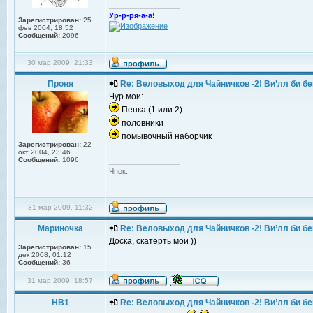
_________________
Ур-р-ря-а-а!
Зарегистрирован:
25
фев 2004, 18:52
Сообщений:
2096
30 мар 2009, 21:33
Проня
Re: Веловыход для Чайничков -2! Ви’лл би бе
Чур мои:
Пенка (1 или 2)
половники
помывочный наборчик
Зарегистрирован:
22
окт 2004, 23:46
Сообщений:
1096
_________________
Чпок...
31 мар 2009, 11:32
Мариночка
Re: Веловыход для Чайничков -2! Ви’лл би бе
Доска, скатерть мои ))
Зарегистрирован:
15
дек 2008, 01:12
Сообщений:
36
31 мар 2009, 18:57
НВ1
Re: Веловыход для Чайничков -2! Ви’лл би бе