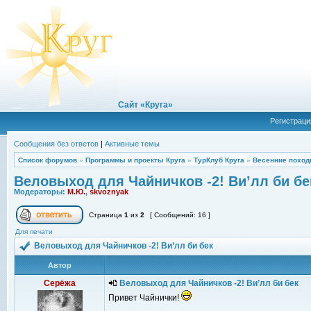
Сайт «Круга»
Регистраци
Сообщения без ответов
|
Активные темы
Список форумов
»
Программы и проекты Круга
»
ТурКлуб Круга
»
Весенние поход
Веловыход для Чайничков -2! Ви’лл би бе
Модераторы:
М.Ю.
,
skvoznyak
Страница
1
из
2
[ Сообщений: 16 ]
Для печати
Веловыход для Чайничков -2! Ви’лл би бек
Автор
Серёжа
Веловыход для Чайничков -2! Ви’лл би бек
Привет Чайнички!