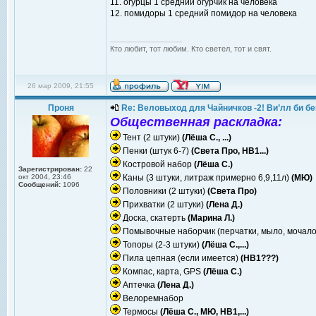
11. огурцы 1 средний огурчик на человека
12. помидоры 1 средний помидор на человека
_________________
Кто любит, тот любим. Кто светел, тот и свят.
26 мар 2009, 21:55
Проня
Re: Веловыход для Чайничков -2! Ви’лл би бе
Общественная раскладка:
Тент (2 штуки)
(Лёша С., ...)
Пенки (штук 6-7)
(Света Про, НВ1...)
Костровой набор
(Лёша С.)
Зарегистрирован:
22
окт 2004, 23:46
Каны (3 штуки, литраж примерно 6,9,11л)
(МЮ)
Сообщений:
1096
Половники (2 штуки)
(Света Про)
Прихватки (2 штуки)
(Лена Д.)
Доска, скатерть
(Марина Л.)
Помывочные наборчик (перчатки, мыло, мочал
Топоры (2-3 штуки)
(Лёша С.,...)
Пила цепная (если имеется)
(НВ1???)
Компас, карта, GPS
(Лёша С.)
Аптечка
(Лена Д.)
Велоремнабор
Термосы
(Лёша С., МЮ, НВ1,...)