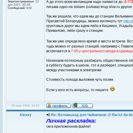
3-г
Зарегистрирован:
13
А до этого всем желающим надо заявится до
дек 2007, 00:46
письма одно на ssilaev (собака) krug-shar.ru другое 
Сообщений:
638
Так же решили, что едем мы до станции Вельямин
Пресвятой Богородицы, можно взглянуть тут
http:
грунтовых дорог мы едем либо в Кишкино, Усадьба
Привалово, либо сразу к станции.
Так же уже определено время и место встречи. Вс
туда можно от разных станций, например с Павелец
встречается в
7:45 у центрального входа в Цариц
Начинаем потихоньку разбирать общественное обо
в субботу будеть в школе, тот и разберет, специа
между участниками в электричке.
Стоимость похода выложим чуть позже.
Если у кого есть вопросы, то пишите.
30 мар 2009, 19:10
Alexey
Re: Веловыход для Чайничков -2! Ви’лл би бе
Личная раскладка:
см в приложенном файле!