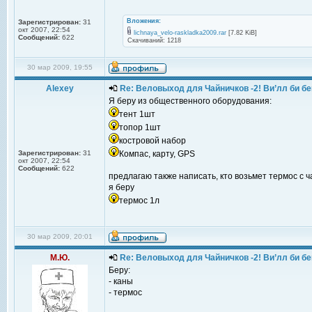
Вложения:
Зарегистрирован:
31
окт 2007, 22:54
lichnaya_velo-raskladka2009.rar
[7.82 KiB]
Сообщений:
622
Скачиваний: 1218
30 мар 2009, 19:55
Alexey
Re: Веловыход для Чайничков -2! Ви’лл би бе
Я беру из общественного оборудования:
тент 1шт
топор 1шт
костровой набор
Зарегистрирован:
31
Компас, карту, GPS
окт 2007, 22:54
Сообщений:
622
предлагаю также написать, кто возьмет термос с ч
я беру
термос 1л
30 мар 2009, 20:01
М.Ю.
Re: Веловыход для Чайничков -2! Ви’лл би бе
Беру:
- каны
- термос