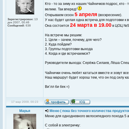
Кто - то за зиму из наших Чайничков подрос, кто -
велике. Так вперед!
5 апреля
Открываем сезон
(воскресение).
Зарегистрирован:
13
У нас будет целая одна встреча для подготовки к 
дек 2007, 00:46
24 марта в 19.00
Она состоится
в ЦОЦ №548
Сообщений:
638
На встрече мы решим:
1. Цели – зачем, почему, для чего?
2. Куда пойдем?
3. Группы подготовки выхода
4. Когда и где встречаемся?
Руководители выхода: Серёжа Силаев, Лёша Спе
Чайнички очень любят кататься вместе и зовут вс
Наш маршрут будет хорош тем, что он под силу ка
Ви’лл би бек =)
17 мар 2009, 00:23
Марья
Меню ( пока без точного количества продуктов
Меню для однодневного велосипедного похода 5 
С собой в электричку: