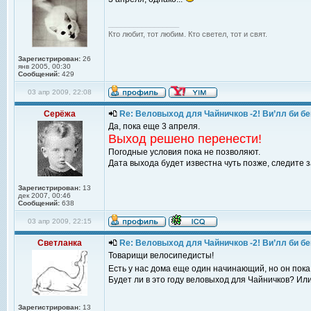
_________________
Кто любит, тот любим. Кто светел, тот и свят.
Зарегистрирован:
26
янв 2005, 00:30
Сообщений:
429
03 апр 2009, 22:08
Серёжа
Re: Веловыход для Чайничков -2! Ви’лл би бе
Да, пока еще 3 апреля.
Выход решено перенести!
Погодные условия пока не позволяют.
Дата выхода будет известна чуть позже, следите 
Зарегистрирован:
13
дек 2007, 00:46
Сообщений:
638
03 апр 2009, 22:15
Светланка
Re: Веловыход для Чайничков -2! Ви’лл би бе
Товарищи велосипедисты!
Есть у нас дома еще один начинающий, но он пок
Будет ли в это году веловыход для Чайничков? Или
Зарегистрирован:
13