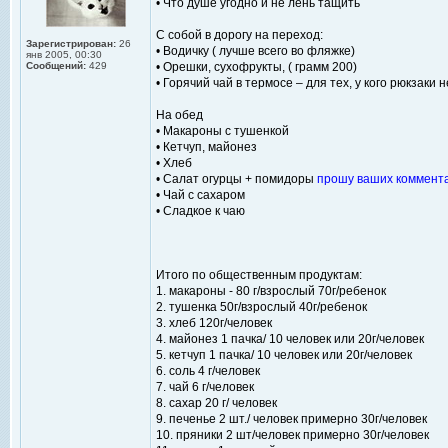
• Что душе угодно и не лень тащить
С собой в дорогу на переход:
Зарегистрирован:
26
• Водичку ( лучше всего во фляжке)
янв 2005, 00:30
Сообщений:
429
• Орешки, сухофрукты, ( грамм 200)
• Горячий чай в термосе – для тех, у кого рюкзаки
На обед
• Макароны с тушенкой
• Кетчуп, майонез
• Хлеб
• Салат огурцы + помидоры
прошу ваших коммента
• Чай с сахаром
• Сладкое к чаю
Итого по общественным продуктам:
1. макароны - 80 г/взрослый 70г/ребенок
2. тушенка 50г/взрослый 40г/ребенок
3. хлеб 120г/человек
4. майонез 1 пачка/ 10 человек или 20г/человек
5. кетчуп 1 пачка/ 10 человек или 20г/человек
6. соль 4 г/человек
7. чай 6 г/человек
8. сахар 20 г/ человек
9. печенье 2 шт./ человек примерно 30г/человек
10. пряники 2 шт/человек примерно 30г/человек