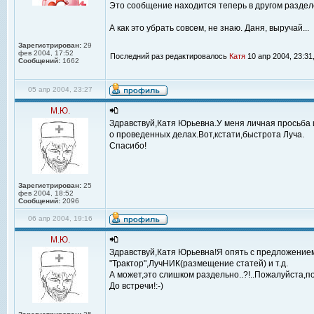
Это сообщение находится теперь в другом разделе.
А как это убрать совсем, не знаю. Даня, выручай...
Зарегистрирован:
29
фев 2004, 17:52
Последний раз редактировалось
Катя
10 апр 2004, 23:31
Сообщений:
1662
05 апр 2004, 23:27
М.Ю.
Здравствуй,Катя Юрьевна.У меня личная просьба 
о проведенных делах.Вот,кстати,быстрота Луча.
Спасибо!
Зарегистрирован:
25
фев 2004, 18:52
Сообщений:
2096
06 апр 2004, 19:16
М.Ю.
Здравствуй,Катя Юрьевна!Я опять с предложением
"Трактор",ЛучНИК(размещение статей) и т.д.
А может,это слишком раздельно..?!..Пожалуйста,по
До встречи!:-)