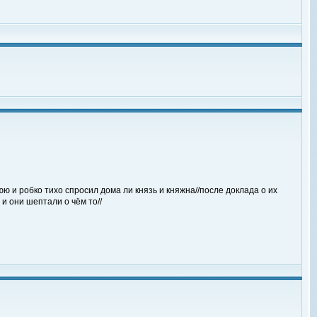
ю и робко тихо спросил дома ли князь и княжна//после доклада о их
и они шептали о чём то//