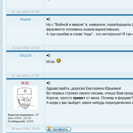
21 апр 2004, 07:05
Кошка
Ну с "Войной и миром" я, наверное, переборщила 
фрагменте половина знаков вариативные).
А три ошибки в слове "еще" - это интересно! Я так
21 апр 2004, 17:33
Grizzzli
Исчо.
21 апр 2004, 17:59
М.Ю.
Здравствуйте, дорогая Екатерина Юрьевна!
Во первых строках своего письма, спешу Вам пред
Короче, просто
привет
от меня. Почему в форуме? 
А когда у вас выйдет, какое-нибудь периодическое
Зарегистрирован:
25
фев 2004, 18:52
Сообщений:
2096
28 июн 2004, 23:46