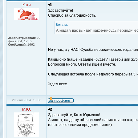
Катя
Здравствуйте!
Спасибо за благодарность.
Цитата:
А когда у вас выйдет, какое-нибудь периодиче
Зарегистрирован:
29
фев 2004, 17:52
Сообщений:
1662
Не у нас, а у НАС! Судьба периодического издания
Каким оно (наше издание) будет? Газетой или жу
Вопросов много. Ответы ищем вместе.
Следующая встреча после недолгого перерыва 5 
Ждем всех.
29 июн 2004, 13:08
М.Ю.
Здравствуйте, Катя Юрьевна!
А может, на доску объявлений написать про встре
(опять я со своими предложениями)