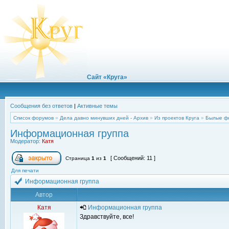
Сайт «Круга»
Сообщения без ответов
|
Активные темы
Список форумов
»
Дела давно минувших дней - Архив
»
Из проектов Круга
»
Былые ф
Информационная группа
Модератор:
Катя
[ Сообщений: 11 ]
Страница
1
из
1
Для печати
Информационная группа
Автор
Катя
Информационная группа
Здравствуйте, все!