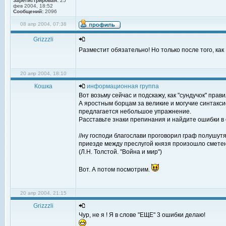
Зарегистрирован:
25
фев 2004, 18:52
Сообщений:
2096
08 апр 2004, 07:38
Grizzzli
Разместит обязательно! Но только после того, ка
20 апр 2004, 18:10
Кошка
информационная группа
Вот возьму сейчас и подскажу, как "сундучок" прав
А яростным борцам за великие и могучие синтакси
предлагается небольшое упражнение.
Расставьте знаки препинания и найдите ошибки 
//ну господи благослави проговорил граф полушут
приезде между преслугой князя произошло сметени
(Л.Н. Толстой. "Война и мир")
Вот. А потом посмотрим.
20 апр 2004, 21:15
Grizzzli
Чур, не я ! Я в слове "ЕЩЕ" 3 ошибки делаю!