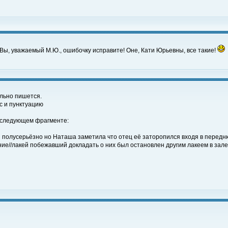
к Вы, уважаемый М.Ю., ошибочку исправите! Оне, Кати Юрьевны, все такие!
ильно пишется.
с и пунктуацию
в следующем фрагменте:
я полусерьёзно но Наташа заметила что отец её заторопился входя в передню
е//лакей побежавший докладать о них был остановлен другим лакеем в зале 