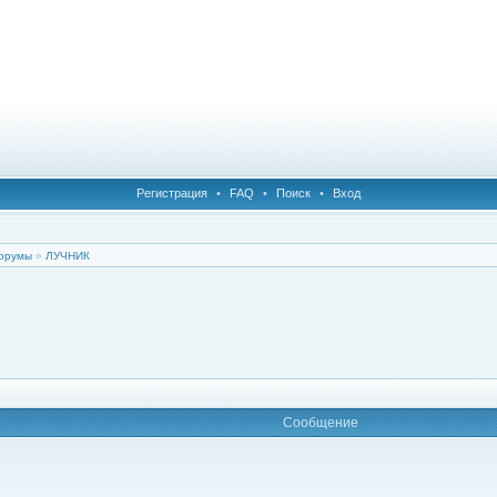
Регистрация
•
FAQ
•
Поиск
•
Вход
орумы
»
ЛУЧНИК
Сообщение