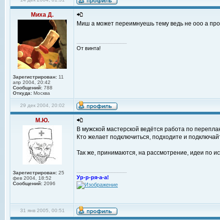
Миха Д.
Миш а может переимнуешь тему ведь не ооо а про
_________________
От винта!
Зарегистрирован:
11
апр 2004, 20:42
Сообщений:
788
Откуда:
Москва
29 дек 2004, 20:02
М.Ю.
В мужской мастерской ведётся работа по переплан
Кто желает подключиться, подходите и подключай
Так же, принимаются, на рассмотрение, идеи по и
_________________
Зарегистрирован:
25
Ур-р-ря-а-а!
фев 2004, 18:52
Сообщений:
2096
31 янв 2005, 00:51