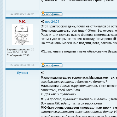
до новых встреч с замечательным «Трактором»!!!
13 апр 2004, 21:54
М.Ю.
про 24.04
Этот Тракторский день, почти не отличался от оста
Под предводительством (идея) Жени Белоусова, мы
Рассчитали сколько нужно фанеры с помощью самого
вот мы уже на рынке тащим в школу, "немеренный",
На этом наши маленькие подвиги, пока, закончили
Зарегистрирован:
25
P.S.: маленькие подвиги имеют обыкновение Вырас
фев 2004, 18:52
Сообщений:
2096
27 апр 2004, 01:14
Лучник
Мальчишки куда-то торопятся. Мы хватаем тех, 
сегодня занимаетесь и далеко ли бежите?
Мальчишки:
Бежим в футбол играть.
(Уже остан
спириты», клей какой-то…
К:
Для каких тумбочек?
М:
Да просто, тумбочки захотели сделать.
(Немн
Вон там МЮ идет, пусть он расскажет.
МЮ был очень серьезен и поведал нам про «ту
занимался маленьким организационным делом. Н
такой маленький комодик, как называют девчонк