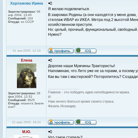
Харламова Ирина
Я желаю подключиться.
Зарегистрирован:
06
В закромах Родины (а они находятся у меня дома,
апр 2004, 13:45
Сообщений:
164
стеллаж ИВАР из ИКЕА. Метра под 2 высотой.Меньш
Откуда:
из СССР
хозяйственном приступе.
Но: целый, прочный, функциональный, свободный.
Нужно?
31 янв 2005, 12:10
Елена
Дорогие наши Мужчины-Трактористы!
Напоминаю, что Лето уже не за горами, а посему 
Как вы там с мастерской? Поторопитесь? Создад
_________________
Главное - это победить идею непобедимости мрака.
Зарегистрирован:
28
фев 2004, 12:52
И:
Сообщений:
3625
Нам нечего бояться кроме своего страха.
Откуда:
планета Земля
Фазиль Искандер.
или?
21 мар 2005, 18:31
М.Ю.
Что такое стапель?