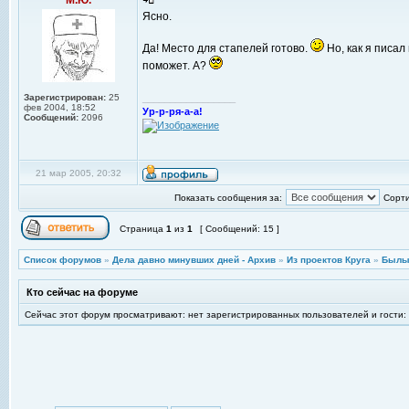
М.Ю.
Ясно.
Да! Место для стапелей готово.
Но, как я писа
поможет. А?
Зарегистрирован:
25
_________________
фев 2004, 18:52
Ур-р-ря-а-а!
Сообщений:
2096
21 мар 2005, 20:32
Показать сообщения за:
Сорти
Страница
1
из
1
[ Сообщений: 15 ]
Список форумов
»
Дела давно минувших дней - Архив
»
Из проектов Круга
»
Былы
Кто сейчас на форуме
Сейчас этот форум просматривают: нет зарегистрированных пользователей и гости: