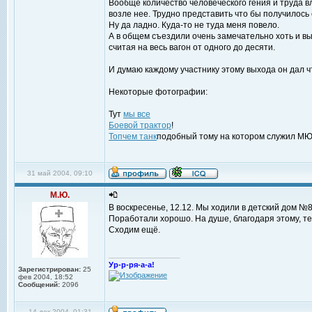
Вообще количество человеческого гения и труда в
возле нее. Трудно представить что бы получилось 
Ну да ладно. Куда-то не туда меня повело.
А в общем съездили очень замечательно хоть и вы
считая на весь вагон от одного до десяти.
И думаю каждому участнику этому выхода он дал ч
Некоторые фотографии:
Тут
мы все
Боевой трактор
!
Топчем танк
подобный тому на котором служил М
31 май 2004, 09:10
М.Ю.
В воскресенье, 12.12. Мы ходили в детский дом №8
Поработали хорошо. На душе, благодаря этому, те
Сходим ещё.
_________________
Ур-р-ря-а-а!
Зарегистрирован:
25
фев 2004, 18:52
Сообщений:
2096
14 дек 2004, 01:31