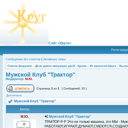
Сайт «Круга»
Регистраци
Сообщения без ответов
|
Активные темы
Список форумов
»
Дела давно минувших дней - Архив
»
Из проектов Круга
»
Былы
Мужской Клуб "Трактор"
Модератор:
М.Ю.
Страница
1
из
1
[ Сообщений: 15 ]
Для печати
Мужской Клуб "Трактор"
Автор
М.Ю.
Мужской Клуб "Трактор"
ТРАКТОР-Р-Р Это не только машина, это МЫ - Мужи
РАБОТАЮТ,ИГРАЮТ,ДУМАЮТ,СМЕЮТСЯ,СОЗДАЮ