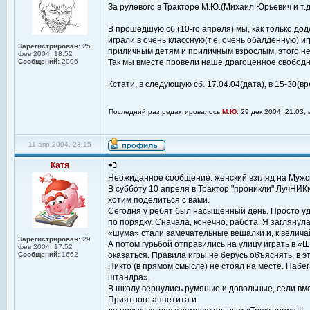
За рулевого в Тракторе М.Ю.(Михаил Юрьевич и т.д
В прошедшую сб.(10-го апреля) мы, как только дод
играли в очень классную(т.е. очень обалденную) 
Зарегистрирован:
25
приличным детям и приличным взрослым, этого не
фев 2004, 18:52
Сообщений:
2096
Так мы вместе провели наше драгоценное свободно
Кстати, в следующую сб. 17.04.04(дата), в 15-30(вр
Последний раз редактировалось
М.Ю.
29 дек 2004, 21:03, 
11 апр 2004, 23:15
Катя
Неожиданное сообщение: женский взгляд на Мужск
В субботу 10 апреля в Трактор "проникли" ЛучНИКи
хотим поделиться с вами.
Сегодня у ребят был насыщенный день. Просто уди
по порядку. Сначала, конечно, работа. Я заглянул
«шума» стали замечательные вешалки и, к велича
Зарегистрирован:
29
А потом гурьбой отправились на улицу играть в «
фев 2004, 17:52
Сообщений:
1662
оказаться. Правила игры не берусь объяснять, в э
Никто (в прямом смысле) не стоял на месте. Набе
штандра».
В школу вернулись румяные и довольные, сели вме
Приятного аппетита и