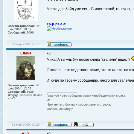
Место для байд уже есть. В мастерской, конечно, 
_________________
Ур-р-ря-а-а!
Зарегистрирован:
25
фев 2004, 18:52
Сообщений:
2096
21 мар 2005, 20:17
Елена
Миха! А ты улыбку после слова "стапеля" видел?
Стапеля - это подставки такие, это то место, на 
И, судя по твоему сообщению, место для стапелей
Зарегистрирован:
28
фев 2004, 12:52
_________________
Сообщений:
3625
Откуда:
планета Земля
Главное - это победить идею непобедимости мрака.
или?
И:
Нам нечего бояться кроме своего страха.
Фазиль Искандер.
21 мар 2005, 20:20