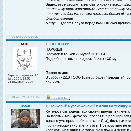
Видно, эту мужскую тайну свято хранят все…).
Маль
пошли закупать материалы. Бегали по рынку Бо
потому что два маленьких мальчика большой кус
футбол играть.
А еще …
(долгая пауза перед важным сообщением
28 апр 2004, 10:27
М.Ю.
ПОЕХАЛИ!
НАРОДЫ!
Поехали в танковый музей 30.05.04
Подробнее в школе и здесь, ближе к 30-му.
Повестка дня:
Зарегистрирован:
25
В субботу 22.04 ООО Трактор будет "заводить" п
фев 2004, 18:52
Сообщений:
2096
прибыть.
19 май 2004, 21:15
natali
Танковый музей: женский взгляд на технику и 
Хотелось бы поделиться своими впечатлениями от
Во-первых, мой кругозор невероятно расширился (т
конец я уже просто сбилась со счёта), больших и м
проч. - несомненно впечатляли! Поэтому вполне 
удержать мальчишек (а также мою дочку и меня) в