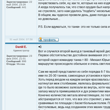
Зарегистрирован:
22
почувствовать себя, ну, как те, которые на них ездят
май 2004, 23:26
А когда получалось так, что ствол орудия был напр
Сообщений:
441
не стреляло, зато нам удалось "подбить" несколько
В общем, мы чудесно провели день, даже погода н
но довольные...
P.S. Если вдуматься, то танки- это не только сила и
31 май 2004, 07:58
Daniil E.
Администратор
Вот и случился второй выезд в танковый музей ди
Первое обстоятельство достойное внимания это то
Зарегистрирован:
23
фев 2004, 21:01
которой сидел командир танка т 80 - Михаил Юрь
Сообщений:
996
маршрутке происходило обильное и очень светлое
Откуда:
Москва
Сам же музей представлял из себя порядка 6-7 бо
ими по 20-30 танков, самоходных установок и про
Хоть перед входом на каждом ангаре красовалась
натянутая меж столбиками, являлась формальност
где то было возможно залезали во внутрь, хотя чащ
запаху мазута примешивался и дух романтики маня
Конечно количество метала впечатляющее, по теле
абстрагируется от того, что все это стреляет, у м
сравнимые по площади с баскетбольным полем. П
бестолковые, ведь над созданием этих махин труд