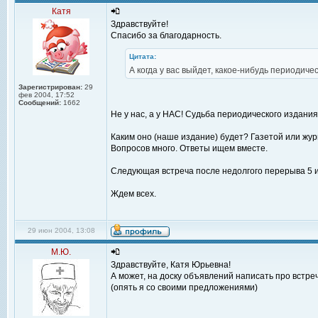
Катя
Здравствуйте!
Спасибо за благодарность.
Цитата:
А когда у вас выйдет, какое-нибудь периодиче
Зарегистрирован:
29
фев 2004, 17:52
Сообщений:
1662
Не у нас, а у НАС! Судьба периодического издания
Каким оно (наше издание) будет? Газетой или жу
Вопросов много. Ответы ищем вместе.
Следующая встреча после недолгого перерыва 5 
Ждем всех.
29 июн 2004, 13:08
М.Ю.
Здравствуйте, Катя Юрьевна!
А может, на доску объявлений написать про встре
(опять я со своими предложениями)