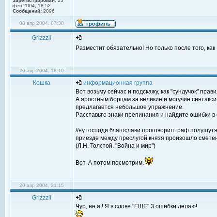
Зарегистрирован:
25
фев 2004, 18:52
Сообщений:
2096
08 апр 2004, 07:38
Grizzzli
Разместит обязательно! Но только после того, ка
20 апр 2004, 18:10
Кошка
информационная группа
Вот возьму сейчас и подскажу, как "сундучок" прав
А яростным борцам за великие и могучие синтакси
предлагается небольшое упражнение.
Расставьте знаки препинания и найдите ошибки 
//ну господи благослави проговорил граф полушут
приезде между преслугой князя произошло сметени
(Л.Н. Толстой. "Война и мир")
Вот. А потом посмотрим.
20 апр 2004, 21:15
Grizzzli
Чур, не я ! Я в слове "ЕЩЕ" 3 ошибки делаю!