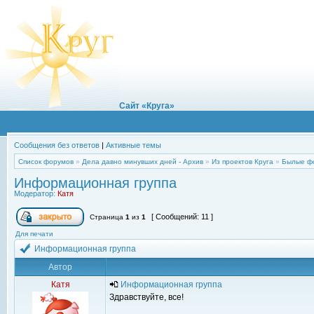
Сайт «Круга»
Сообщения без ответов
|
Активные темы
Список форумов
»
Дела давно минувших дней - Архив
»
Из проектов Круга
»
Былые ф
Информационная группа
Модератор:
Катя
[ Сообщений: 11 ]
Страница
1
из
1
Для печати
Информационная группа
Автор
Катя
Информационная группа
Здравствуйте, все!