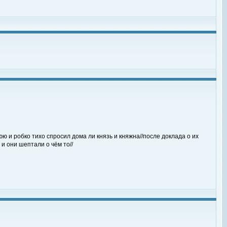
ю и робко тихо спросил дома ли князь и княжна//после доклада о их
и они шептали о чём то//