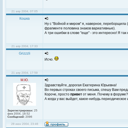
21 апр 2004, 07:05
Кошка
Ну с "Войной и миром" я, наверное, переборщила 
фрагменте половина знаков вариативные).
А три ошибки в слове "еще" - это интересно! Я так
21 апр 2004, 17:33
Grizzzli
Исчо.
21 апр 2004, 17:59
М.Ю.
Здравствуйте, дорогая Екатерина Юрьевна!
Во первых строках своего письма, спешу Вам пред
Короче, просто
привет
от меня. Почему в форуме? 
А когда у вас выйдет, какое-нибудь периодическое
Зарегистрирован:
25
фев 2004, 18:52
Сообщений:
2096
28 июн 2004, 23:46