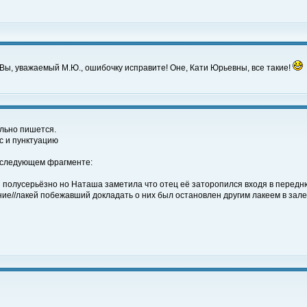
к Вы, уважаемый М.Ю., ошибочку исправите! Оне, Кати Юрьевны, все такие!
ильно пишется.
с и пунктуацию
в следующем фрагменте:
я полусерьёзно но Наташа заметила что отец её заторопился входя в передню
е//лакей побежавший докладать о них был остановлен другим лакеем в зале 