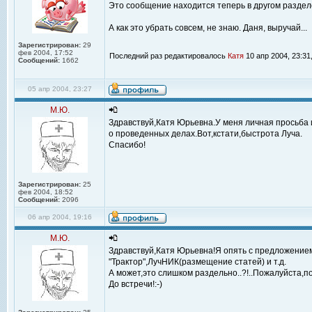
Это сообщение находится теперь в другом разделе.
А как это убрать совсем, не знаю. Даня, выручай...
Зарегистрирован:
29
фев 2004, 17:52
Последний раз редактировалось
Катя
10 апр 2004, 23:31
Сообщений:
1662
05 апр 2004, 23:27
М.Ю.
Здравствуй,Катя Юрьевна.У меня личная просьба 
о проведенных делах.Вот,кстати,быстрота Луча.
Спасибо!
Зарегистрирован:
25
фев 2004, 18:52
Сообщений:
2096
06 апр 2004, 19:16
М.Ю.
Здравствуй,Катя Юрьевна!Я опять с предложением
"Трактор",ЛучНИК(размещение статей) и т.д.
А может,это слишком раздельно..?!..Пожалуйста,по
До встречи!:-)