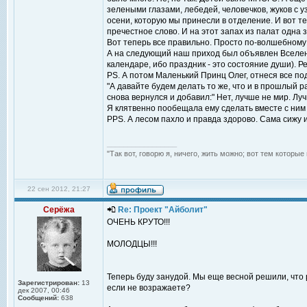
зелеными глазами, лебедей, человечков, жуков с 
осени, которую мы принесли в отделение. И вот т
пречестное слово. И на этот запах из палат одна 
Вот теперь все правильно. Просто по-волшебному
А на следующий наш приход был объявлен Вселенс
календаре, ибо праздник - это состояние души).
PS. А потом Маленький Принц Олег, отнеся все под
"А давайте будем делать то же, что и в прошлый р
снова вернулся и добавил:" Нет, лучше не мир. Лу
Я клятвенно пообещала ему сделать вместе с ним
PPS. А лесом пахло и правда здорово. Сама сижу 
_________________
"Так вот, говорю я, ничего, жить можно; вот тем которы
22 сен 2012, 21:27
Серёжа
Re: Проект "Айболит"
ОЧЕНЬ КРУТО!!!
МОЛОДЦЫ!!!
Теперь буду занудой. Мы еще весной решили, что 
Зарегистрирован:
13
если не возражаете?
дек 2007, 00:46
Сообщений:
638