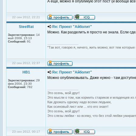
А еще, можно я опубликую этот пост (и вообще вс
22 сен 2012, 22:21
SteelRat
Re: Проект "Айболит"
Можно. Как разделить я просто не знала. Если сде
Зарегистрирован:
14
май 2009, 15:13
Сообщений:
91
_________________
"Так вот, говорю я, ничего, жить можно; вот тем которы
22 сен 2012, 22:37
НВ1
Re: Проект "Айболит"
Можно опубликовывать. Даже нужно - там доступне
Зарегистрирован:
29
фев 2004, 23:30
Сообщений:
782
_________________
Это осень, мой друг!
Это мысли о том, как кормить стариков и младенцев из л
Как дрожать одному надо всеми людьми,
Как осиновый лист или ... кто его знает!
Это осень, мой друг!
Это слезы любви - ко всему, что без этой любви умирает
23 сен 2012, 00:17