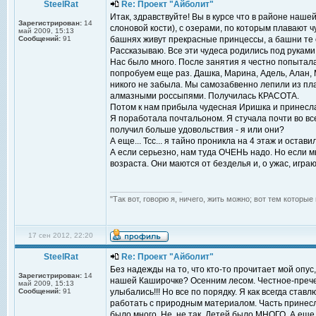
SteelRat
Re: Проект "Айболит"
Итак, здравствуйте! Вы в курсе что в районе наш
Зарегистрирован:
14
слоновой кости), с озерами, по которым плавают ч
май 2009, 15:13
Сообщений:
91
башнях живут прекрасные принцессы, а башни те 
Рассказываю. Все эти чудеса родились под рукам
Нас было много. После занятия я честно попытала
попробуем еще раз. Дашка, Марина, Адель, Алан,
никого не забыла. Мы самозабвенно лепили из пл
алмазными россыпями. Получилась КРАСОТА.
Потом к нам прибыла чудесная Иришка и принесла
Я поработала почтальоном. Я стучала почти во вс
получил больше удовольствия - я или они?
А еще... Тсс... я тайно проникла на 4 этаж и остав
А если серьезно, нам туда ОЧЕНЬ надо. Но если м
возраста. Они маются от безделья и, о ужас, играю
_________________
"Так вот, говорю я, ничего, жить можно; вот тем которы
17 сен 2012, 22:20
SteelRat
Re: Проект "Айболит"
Без надежды на то, что кто-то прочитает мой опус,
Зарегистрирован:
14
нашей Каширочке? Осенним лесом. Честное-пречес
май 2009, 15:13
Сообщений:
91
улыбались!!! Но все по порядку. Я как всегда ста
работать с природным материалом. Часть принесла
было много. Не, не так. Детей было МНОГО. А еще