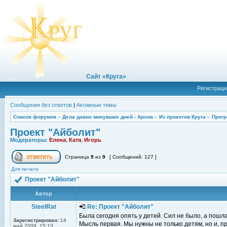
Сайт «Круга»
Регистраци
Сообщения без ответов
|
Активные темы
Список форумов
»
Дела давно минувших дней - Архив
»
Из проектов Круга
»
Прогр
Проект "Айболит"
Модераторы:
Елена
,
Катя
,
Игорь
Страница
9
из
9
[ Сообщений: 127 ]
Для печати
Проект "Айболит"
Автор
SteelRat
Re: Проект "Айболит"
Была сегодня опять у детей. Сил не было, а пошла
Зарегистрирован:
14
Мысль первая. Мы нужны не только детям, но и, пр
май 2009, 15:13