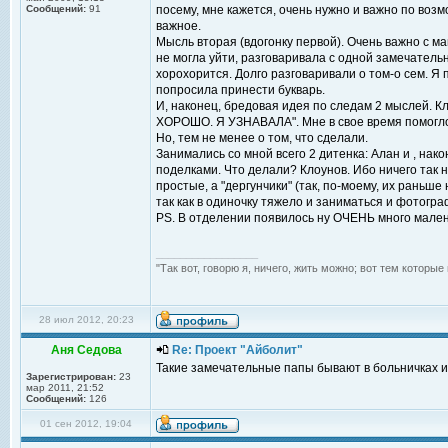
Сообщений:
91
посему, мне кажется, очень нужно и важно по воз
важное.
Мысль вторая (вдогонку первой). Очень важно с ма
не могла уйти, разговаривала с одной замечательн
хорохорится. Долго разговаривали о том-о сем. Я п
попросила принести букварь.
И, наконец, бредовая идея по следам 2 мыслей. 
ХОРОШО. Я УЗНАВАЛА". Мне в свое время помогло.
Но, тем не менее о том, что сделали.
Занимались со мной всего 2 дитенка: Алан и , нако
поделками. Что делали? Клоунов. Ибо ничего так 
простые, а "дергунчики" (так, по-моему, их раньше
так как в одиночку тяжело и заниматься и фотогра
PS. В отделении появилось ну ОЧЕНЬ много мален
_________________
"Так вот, говорю я, ничего, жить можно; вот тем которы
28 июл 2012, 20:23
Аня Седова
Re: Проект "Айболит"
Такие замечательные папы бывают в больничках и
Зарегистрирован:
23
мар 2011, 21:52
Сообщений:
126
01 сен 2012, 19:04