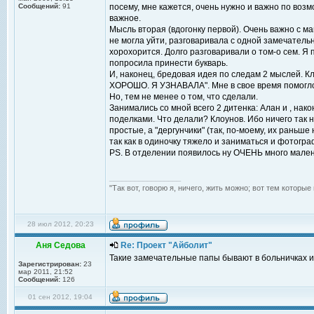
Сообщений:
91
посему, мне кажется, очень нужно и важно по воз
важное.
Мысль вторая (вдогонку первой). Очень важно с ма
не могла уйти, разговаривала с одной замечательн
хорохорится. Долго разговаривали о том-о сем. Я п
попросила принести букварь.
И, наконец, бредовая идея по следам 2 мыслей. 
ХОРОШО. Я УЗНАВАЛА". Мне в свое время помогло.
Но, тем не менее о том, что сделали.
Занимались со мной всего 2 дитенка: Алан и , нако
поделками. Что делали? Клоунов. Ибо ничего так 
простые, а "дергунчики" (так, по-моему, их раньше
так как в одиночку тяжело и заниматься и фотогра
PS. В отделении появилось ну ОЧЕНЬ много мален
_________________
"Так вот, говорю я, ничего, жить можно; вот тем которы
28 июл 2012, 20:23
Аня Седова
Re: Проект "Айболит"
Такие замечательные папы бывают в больничках и
Зарегистрирован:
23
мар 2011, 21:52
Сообщений:
126
01 сен 2012, 19:04