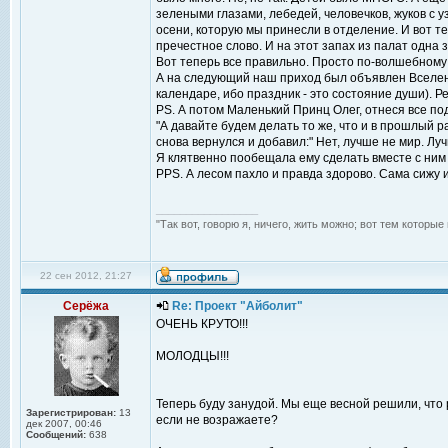
зелеными глазами, лебедей, человечков, жуков с 
осени, которую мы принесли в отделение. И вот т
пречестное слово. И на этот запах из палат одна 
Вот теперь все правильно. Просто по-волшебному
А на следующий наш приход был объявлен Вселенс
календаре, ибо праздник - это состояние души).
PS. А потом Маленький Принц Олег, отнеся все под
"А давайте будем делать то же, что и в прошлый р
снова вернулся и добавил:" Нет, лучше не мир. Лу
Я клятвенно пообещала ему сделать вместе с ним
PPS. А лесом пахло и правда здорово. Сама сижу 
_________________
"Так вот, говорю я, ничего, жить можно; вот тем которы
22 сен 2012, 21:27
Серёжа
Re: Проект "Айболит"
ОЧЕНЬ КРУТО!!!
МОЛОДЦЫ!!!
Теперь буду занудой. Мы еще весной решили, что 
Зарегистрирован:
13
если не возражаете?
дек 2007, 00:46
Сообщений:
638