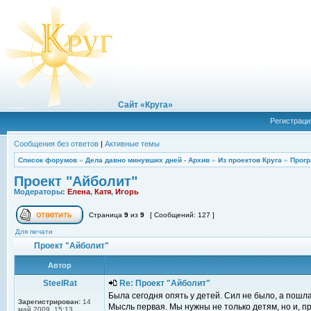
Сайт «Круга»
Регистраци
Сообщения без ответов
|
Активные темы
Список форумов
»
Дела давно минувших дней - Архив
»
Из проектов Круга
»
Прогр
Проект "Айболит"
Модераторы:
Елена
,
Катя
,
Игорь
Страница
9
из
9
[ Сообщений: 127 ]
Для печати
Проект "Айболит"
Автор
SteelRat
Re: Проект "Айболит"
Была сегодня опять у детей. Сил не было, а пошла
Зарегистрирован:
14
Мысль первая. Мы нужны не только детям, но и, пр
май 2009, 15:13