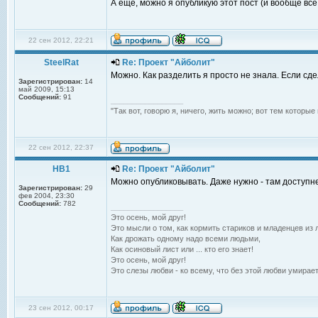
А еще, можно я опубликую этот пост (и вообще вс
22 сен 2012, 22:21
SteelRat
Re: Проект "Айболит"
Можно. Как разделить я просто не знала. Если сде
Зарегистрирован:
14
май 2009, 15:13
Сообщений:
91
_________________
"Так вот, говорю я, ничего, жить можно; вот тем которы
22 сен 2012, 22:37
НВ1
Re: Проект "Айболит"
Можно опубликовывать. Даже нужно - там доступне
Зарегистрирован:
29
фев 2004, 23:30
Сообщений:
782
_________________
Это осень, мой друг!
Это мысли о том, как кормить стариков и младенцев из л
Как дрожать одному надо всеми людьми,
Как осиновый лист или ... кто его знает!
Это осень, мой друг!
Это слезы любви - ко всему, что без этой любви умирает
23 сен 2012, 00:17