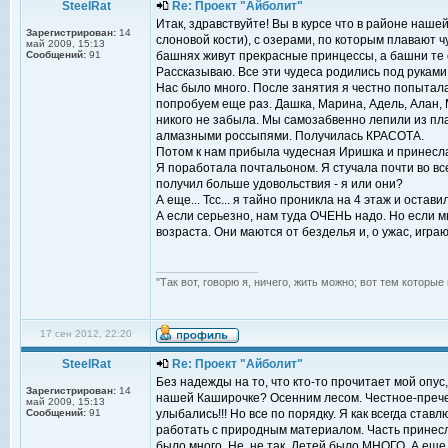
SteelRat
Re: Проект "Айболит"
Итак, здравствуйте! Вы в курсе что в районе наш
Зарегистрирован:
14
слоновой кости), с озерами, по которым плавают ч
май 2009, 15:13
Сообщений:
91
башнях живут прекрасные принцессы, а башни те 
Рассказываю. Все эти чудеса родились под рукам
Нас было много. После занятия я честно попытала
попробуем еще раз. Дашка, Марина, Адель, Алан,
никого не забыла. Мы самозабвенно лепили из пл
алмазными россыпями. Получилась КРАСОТА.
Потом к нам прибыла чудесная Иришка и принесла
Я поработала почтальоном. Я стучала почти во вс
получил больше удовольствия - я или они?
А еще... Тсс... я тайно проникла на 4 этаж и остав
А если серьезно, нам туда ОЧЕНЬ надо. Но если м
возраста. Они маются от безделья и, о ужас, играю
_________________
"Так вот, говорю я, ничего, жить можно; вот тем которы
17 сен 2012, 22:20
SteelRat
Re: Проект "Айболит"
Без надежды на то, что кто-то прочитает мой опус,
Зарегистрирован:
14
нашей Каширочке? Осенним лесом. Честное-пречес
май 2009, 15:13
Сообщений:
91
улыбались!!! Но все по порядку. Я как всегда ста
работать с природным материалом. Часть принесла
было много. Не, не так. Детей было МНОГО. А еще