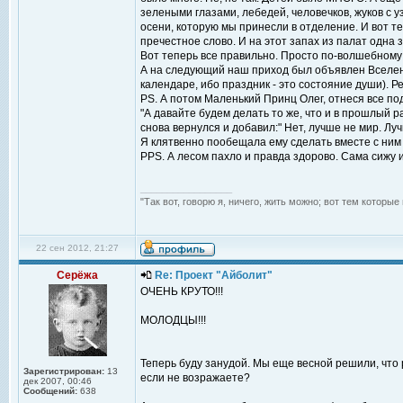
зелеными глазами, лебедей, человечков, жуков с 
осени, которую мы принесли в отделение. И вот т
пречестное слово. И на этот запах из палат одна 
Вот теперь все правильно. Просто по-волшебному
А на следующий наш приход был объявлен Вселенс
календаре, ибо праздник - это состояние души).
PS. А потом Маленький Принц Олег, отнеся все под
"А давайте будем делать то же, что и в прошлый р
снова вернулся и добавил:" Нет, лучше не мир. Лу
Я клятвенно пообещала ему сделать вместе с ним
PPS. А лесом пахло и правда здорово. Сама сижу 
_________________
"Так вот, говорю я, ничего, жить можно; вот тем которы
22 сен 2012, 21:27
Серёжа
Re: Проект "Айболит"
ОЧЕНЬ КРУТО!!!
МОЛОДЦЫ!!!
Теперь буду занудой. Мы еще весной решили, что 
Зарегистрирован:
13
если не возражаете?
дек 2007, 00:46
Сообщений:
638