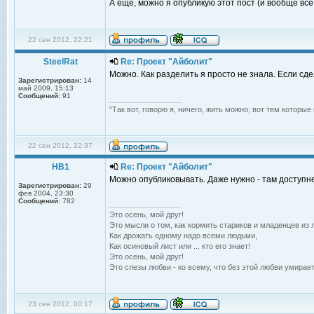
А еще, можно я опубликую этот пост (и вообще вс
22 сен 2012, 22:21
SteelRat
Re: Проект "Айболит"
Можно. Как разделить я просто не знала. Если сде
Зарегистрирован:
14
май 2009, 15:13
Сообщений:
91
_________________
"Так вот, говорю я, ничего, жить можно; вот тем которы
22 сен 2012, 22:37
НВ1
Re: Проект "Айболит"
Можно опубликовывать. Даже нужно - там доступне
Зарегистрирован:
29
фев 2004, 23:30
Сообщений:
782
_________________
Это осень, мой друг!
Это мысли о том, как кормить стариков и младенцев из л
Как дрожать одному надо всеми людьми,
Как осиновый лист или ... кто его знает!
Это осень, мой друг!
Это слезы любви - ко всему, что без этой любви умирает
23 сен 2012, 00:17