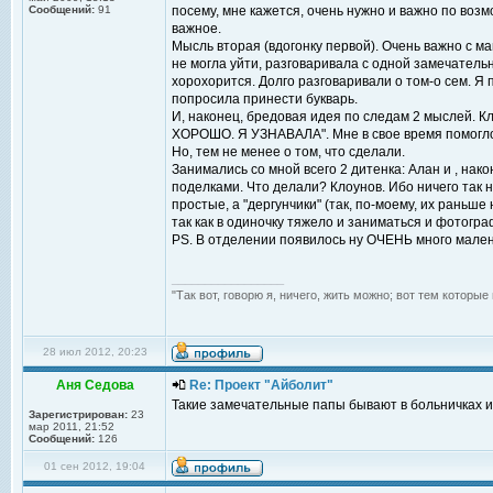
Сообщений:
91
посему, мне кажется, очень нужно и важно по воз
важное.
Мысль вторая (вдогонку первой). Очень важно с ма
не могла уйти, разговаривала с одной замечательн
хорохорится. Долго разговаривали о том-о сем. Я п
попросила принести букварь.
И, наконец, бредовая идея по следам 2 мыслей. 
ХОРОШО. Я УЗНАВАЛА". Мне в свое время помогло.
Но, тем не менее о том, что сделали.
Занимались со мной всего 2 дитенка: Алан и , нако
поделками. Что делали? Клоунов. Ибо ничего так 
простые, а "дергунчики" (так, по-моему, их раньше
так как в одиночку тяжело и заниматься и фотогра
PS. В отделении появилось ну ОЧЕНЬ много мален
_________________
"Так вот, говорю я, ничего, жить можно; вот тем которы
28 июл 2012, 20:23
Аня Седова
Re: Проект "Айболит"
Такие замечательные папы бывают в больничках и
Зарегистрирован:
23
мар 2011, 21:52
Сообщений:
126
01 сен 2012, 19:04