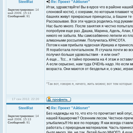
SteelRat
Re: Проект "Айболит"
Итак, здравствуйте! Вы в курсе что в районе наш
Зарегистрирован:
14
слоновой кости), с озерами, по которым плавают ч
май 2009, 15:13
Сообщений:
91
башнях живут прекрасные принцессы, а башни те 
Рассказываю. Все эти чудеса родились под рукам
Нас было много. После занятия я честно попытала
попробуем еще раз. Дашка, Марина, Адель, Алан,
никого не забыла. Мы самозабвенно лепили из пл
алмазными россыпями. Получилась КРАСОТА.
Потом к нам прибыла чудесная Иришка и принесла
Я поработала почтальоном. Я стучала почти во вс
получил больше удовольствия - я или они?
А еще... Тсс... я тайно проникла на 4 этаж и остав
А если серьезно, нам туда ОЧЕНЬ надо. Но если м
возраста. Они маются от безделья и, о ужас, играю
_________________
"Так вот, говорю я, ничего, жить можно; вот тем которы
17 сен 2012, 22:20
SteelRat
Re: Проект "Айболит"
Без надежды на то, что кто-то прочитает мой опус,
Зарегистрирован:
14
нашей Каширочке? Осенним лесом. Честное-пречес
май 2009, 15:13
Сообщений:
91
улыбались!!! Но все по порядку. Я как всегда ста
работать с природным материалом. Часть принесла
было много. Не, не так. Детей было МНОГО. А еще