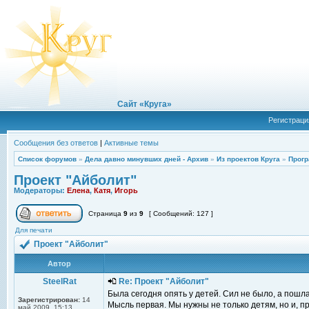
Сайт «Круга»
Регистраци
Сообщения без ответов
|
Активные темы
Список форумов
»
Дела давно минувших дней - Архив
»
Из проектов Круга
»
Прогр
Проект "Айболит"
Модераторы:
Елена
,
Катя
,
Игорь
Страница
9
из
9
[ Сообщений: 127 ]
Для печати
Проект "Айболит"
Автор
SteelRat
Re: Проект "Айболит"
Была сегодня опять у детей. Сил не было, а пошла
Зарегистрирован:
14
Мысль первая. Мы нужны не только детям, но и, пр
май 2009, 15:13