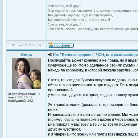
_________________
Это осень, мой друг!
Это мысли о том, как кормить стариков и младенцев из л
Как дрожать одному надо всеми людьми,
Как осиновый лист или ... кто его знает!
Это осень, мой друг!
Это слезы любви - ко всему, что без этой любви умирает
02 фев 2013, 12:14
Олька
Re: "Вечные вопросы" ЧСН, или размышлени
Послушайте, может конечно я не права, но я виде
сундучок/еще во что-то сделанное своими руками,
находила коробочку, в которой лежала заколка, б
Света, та, что для Тучково покупала подарки, она 
обязательно рассказывать про каждого. Есть люди,
организацией.
Зарегистрирован:
07
у меня есть друзья, которые, когда я заплачу пуга
мар 2008, 18:57
Сообщений:
162
Это наше желание(рассказать про каждого ребенк
не их!
И навязывать его я считаю мы не вправе. Мы мо
(пример: была на планерке в школе в Чертаново, н
мне говорят: у вас все? а то у нас время поджимае
другому чувствуют.
и я уверена, что все(ну или почти все) держа подар