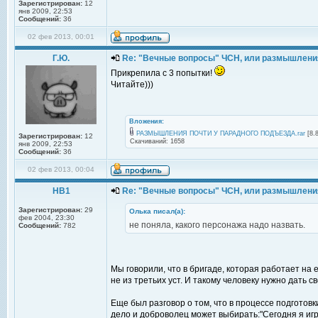
Зарегистрирован:
12
янв 2009, 22:53
Сообщений:
36
02 фев 2013, 00:01
Г.Ю.
Re: "Вечные вопросы" ЧСН, или размышлени
Прикрепила с 3 попытки!
Читайте)))
Вложения:
РАЗМЫШЛЕНИЯ ПОЧТИ У ПАРАДНОГО ПОДЪЕЗДА.rar
[8.8
Зарегистрирован:
12
Скачиваний: 1658
янв 2009, 22:53
Сообщений:
36
02 фев 2013, 00:04
НВ1
Re: "Вечные вопросы" ЧСН, или размышлени
Зарегистрирован:
29
Олька писал(а):
фев 2004, 23:30
не поняла, какого персонажа надо назвать.
Сообщений:
782
Мы говорили, что в бригаде, которая работает на 
не из третьих уст. И такому человеку нужно дать с
Еще был разговор о том, что в процессе подготов
дело и доброволец может выбирать:"Сегодня я игра