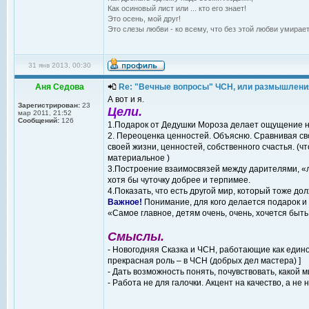
Как осиновый лист или ... кто его знает!
Это осень, мой друг!
Это слезы любви - ко всему, что без этой любви умирает
31 янв 2013, 00:30
Аня Седова
Re: "Вечные вопросы" ЧСН, или размышлени
А вот и я.
Зарегистрирован:
23
Цели.
мар 2011, 21:52
Сообщений:
126
1.Подарок от Дедушки Мороза делает ощущение н
2. Переоценка ценностей. Объясню. Сравнивая сво
своей жизни, ценностей, собственного счастья. (ч
материальное )
3.Построение взаимосвязей между дарителями, «
хотя бы чуточку добрее и терпимее.
4.Показать, что есть другой мир, который тоже до
Важное!
Понимание, для кого делается подарок и 
«Самое главное, детям очень, очень, хочется быт
Смыслы.
- Новогодняя Сказка и ЧСН, работающие как единое
прекрасная роль – в ЧСН (добрых дел мастера) ]
- Дать возможность понять, почувствовать, какой м
- Работа не для галочки. Акцент на качество, а не