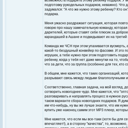
возможность подарить этому ребенку подарок. У ме
подготовку рукодельных подарков, неважно). Что д
задумался: "А что же нужно этому ребенку? Кто он
подарка.
Меня ужасно раздражает ситуация, которая повторя
говорю про нашу замечательную команду, которая
дарителей, которые ставят себе плюсик за доброе
карандашей в Ашане и подкидывают их на третий эт
Команда же ЧСН при этом упахивается вусмерть, а 
какой-то бездушный конвейер по фасовке. И это по
игрушек, а тебе нужно при этом подготовить пода
ребенку, когда у тебя нет даже минутки на то, что
что за дети, что за группа (особенно для тех, кто с
В общем, мне кажется, что таких организаций, к
разрывают связь между людьми благополучными и н
Соответственно, главная задача, на мой взгляд, 
сотворить новогоднее чудо. Мне кажется, что "опто
разговаривать и направлять процесс в нужное русл
таком варианте сбора новогодних подарков. Я дума
им что-нибудь, ну вы же лучше знаете, что им нужн
купить уже наконец самим этот MP3 плеер, который 
Мне кажется, что если мы все-таки (хотя бы для с
впечатляет!), а в сторону "качества", то, возможно