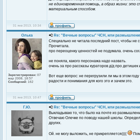
не единовременная помощь, а образ жизни: это с
материальным способом.
31 янв 2013, 10:34
Олька
Re: "Вечные вопросы" ЧСН, или размышлени
Специально не читала последний пост, чтобы не с
Прочитала.
про переоценку ценностей не подумала. очень согл
не поняла, какого персонажа надо назвать.
очень за про рассказы кураторов д/д про детишек 
Зарегистрирован:
07
Вот еще вопрос: не перегрузили ли мы в этом году
мар 2008, 18:57
радости и понимания для кого это и зачем это.
Сообщений:
162
31 янв 2013, 10:47
Г.Ю.
Re: "Вечные вопросы" ЧСН, или размышлени
Выкладываю то, что было на почте из размышлени
Отвечаю Олечке по поводу нашей школы. Определен
других.
Ой. не могу выложить, не прикрепляется((((
Пом