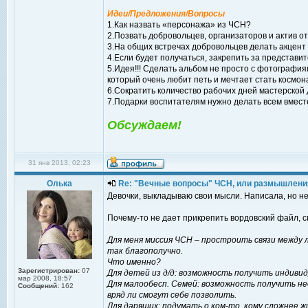
Идеи/Предложения/Вопросы
1.Как назвать «персонажа» из ЧСН?
2.Позвать добровольцев, организаторов и актив от
3.На общих встречах добровольцев делать акцент
4.Если будет получаться, закрепить за представи
5.Идея!!! Сделать альбом не просто с фотография
который очень любит петь и мечтает стать космона
6.Сократить количество рабочих дней мастерской
7.Подарки воспитателям нужно делать всем вместе
Обсуждаем!
31 янв 2013, 02:23
Олька
Re: "Вечные вопросы" ЧСН, или размышлени
Девочки, выкладываю свои мысли. Написала, но не
Почему-то не дает прикрепить вордовский файл, с
Для меня миссия ЧСН – простроить связи между л
так благополучно.
Что именно?
Зарегистрирован:
07
Для детей из д/д: возможность получить индивид
мар 2008, 18:57
Для малообесп. Семей: возможность получить не
Сообщений:
162
вряд ли смогут себе позволить.
Для дарящих: подумать о ком-то, кому сложнее ж