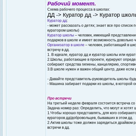
Рабочий момент.
Схема рабочего процесса в школах:
ДД -> Куратор дд -> Куратор школ
Куратор дд
:
- может рассказать о детях; знает все про список 
куратором школы)
Куратор школы
– человек, имеющий представление 
подарков в школе и имеет возможность довольно ч
Организатор в школе
– человек, работающий в шко
встречу в дд.
1. В идеале, куратор дд и куратор школы или кура
2.Школы, работающие в проекте, курируют определ
собирают средства гигиены, канцелярию, спортив
3.В школе нужен и важен общий центр, даже если
- Давайте представитель-руководитель школы будет
- Машина забирает подарки из школы, в которой о
Про встречи
На третьей неделе февраля состоится встреча со 
Задача номер раз: Определить, что могут и хотят 
1.Чтобы хорошо представлять, для кого собирают
кураторов дд/добровольцев, бывавших в этом дд.
2.Актив школы тоже должен зарядиться драйвом р
встречи в дд.