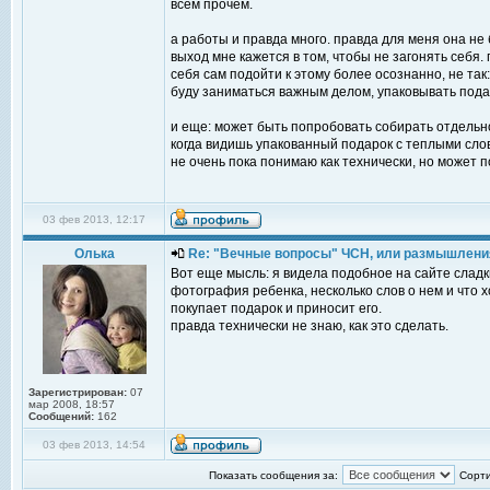
всем прочем.
а работы и правда много. правда для меня она не 
выход мне кажется в том, чтобы не загонять себя. 
себя сам подойти к этому более осознанно, не так
буду заниматься важным делом, упаковывать пода
и еще: может быть попробовать собирать отдельно
когда видишь упакованный подарок с теплыми слов
не очень пока понимаю как технически, но может 
03 фев 2013, 12:17
Олька
Re: "Вечные вопросы" ЧСН, или размышлени
Вот еще мысль: я видела подобное на сайте сладк
фотография ребенка, несколько слов о нем и что х
покупает подарок и приносит его.
правда технически не знаю, как это сделать.
Зарегистрирован:
07
мар 2008, 18:57
Сообщений:
162
03 фев 2013, 14:54
Показать сообщения за:
Сорти