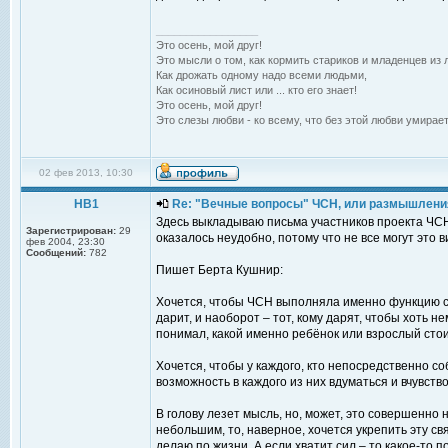
_________________
Это осень, мой друг!
Это мысли о том, как кормить стариков и младенцев из л
Как дрожать одному надо всеми людьми,
Как осиновый лист или ... кто его знает!
Это осень, мой друг!
Это слезы любви - ко всему, что без этой любви умирает
02 фев 2013, 10:30
НВ1
Re: "Вечные вопросы" ЧСН, или размышлени
Здесь выкладываю письма участников проекта ЧСН 
Зарегистрирован:
29
оказалось неудобно, потому что не все могут это 
фев 2004, 23:30
Сообщений:
782
Пишет Берта Кушнир:
Хочется, чтобы ЧСН выполняла именно функцию св
дарит, и наоборот – тот, кому дарят, чтобы хоть н
понимал, какой именно ребёнок или взрослый стои
Хочется, чтобы у каждого, кто непосредственно с
возможность в каждого из них вдуматься и вчувств
В голову лезет мысль, но, может, это совершенно 
небольшим, то, наверное, хочется укрепить эту свя
делаю по жизни. А если хватит сил – то какое-то