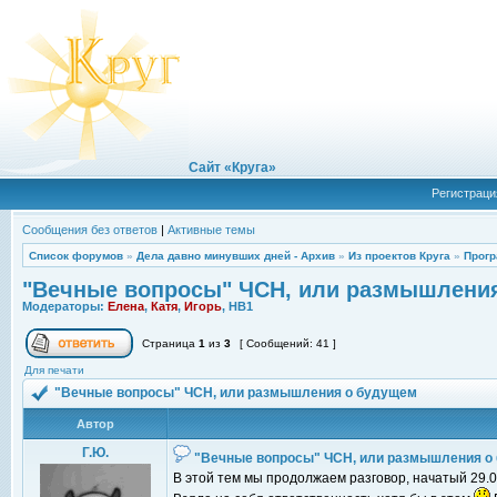
Сайт «Круга»
Регистраци
Сообщения без ответов
|
Активные темы
Список форумов
»
Дела давно минувших дней - Архив
»
Из проектов Круга
»
Прогр
"Вечные вопросы" ЧСН, или размышлени
Модераторы:
Елена
,
Катя
,
Игорь
,
НВ1
Страница
1
из
3
[ Сообщений: 41 ]
Для печати
"Вечные вопросы" ЧСН, или размышления о будущем
Автор
Г.Ю.
"Вечные вопросы" ЧСН, или размышления о
В этой тем мы продолжаем разговор, начатый 29.01