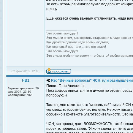
То есть, чтобы ребёнок получал подарок от конкр
голову.
Ещё кажется очень важным отслеживать, когда нач
_________________
Это осень, мой друг!
Это мысли о том, как кормить стариков и младенцев из л
Как дрожать одному надо всеми людьми,
Как осиновый лист или ... кто его знает!
Это осень, мой друг!
Это слезы любви - ко всему, что без этой любви умирает
02 фев 2013, 12:06
НВ1
Re: "Вечные вопросы" ЧСН, или размышлени
Пишет Таня Анискина:
Зарегистрирован:
29
Постараюсь описать, что я думаю по этому поводу
фев 2004, 23:30
Сообщений:
782
попробую)))
Так вот, мне кажется, что "моральный" смысл ЧСН 
человеку, которому сейчас нелегко. Не хочу писать с
особенно в контексте благотворительности. Это к
ЧСН, как проект, дает ВОЗМОЖНОСТЬ такой связи че
проекте, процесс такой. "Я хочу сделать что-то для