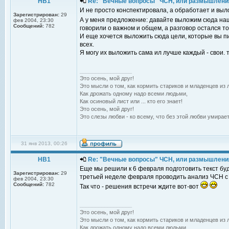
НВ1
Re: "Вечные вопросы" ЧСН, или размышлени
И не просто конспектировала, а обработает и выл
Зарегистрирован:
29
А у меня предложение: давайте выложим сюда наш
фев 2004, 23:30
Сообщений:
782
говорили о важном и общем, а разговор остался то
И еще хочется выложить сюда цели, которые вы п
всех.
Я могу их выложить сама ил лучше каждый - свои. т
_________________
Это осень, мой друг!
Это мысли о том, как кормить стариков и младенцев из л
Как дрожать одному надо всеми людьми,
Как осиновый лист или ... кто его знает!
Это осень, мой друг!
Это слезы любви - ко всему, что без этой любви умирает
31 янв 2013, 00:26
НВ1
Re: "Вечные вопросы" ЧСН, или размышлени
Еще мы решили к 6 февраля подготовить текст буд
Зарегистрирован:
29
третьей неделе февраля проводить анализ ЧСН с 
фев 2004, 23:30
Сообщений:
782
Так что - решения встречи ждите вот-вот
_________________
Это осень, мой друг!
Это мысли о том, как кормить стариков и младенцев из л
Как дрожать одному надо всеми людьми,