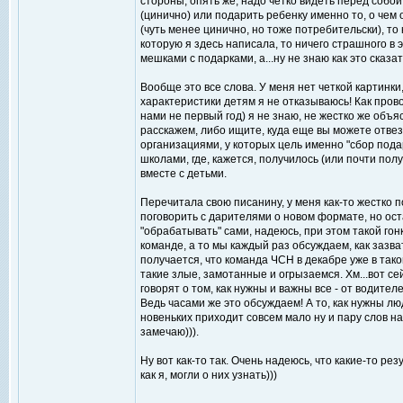
стороны, опять же, надо четко видеть перед собой
(цинично) или подарить ребенку именно то, о чем 
(чуть менее цинично, но тоже потребительски), то 
которую я здесь написала, то ничего страшного в
мешками с подарками, а...ну не знаю как это сказ
Вообще это все слова. У меня нет четкой картинки
характеристики детям я не отказываюсь! Как прово
нами не первый год) я не знаю, не жестко же объя
расскажем, либо ищите, куда еще вы можете отвез
организациями, у которых цель именно "сбор пода
школами, где, кажется, получилось (или почти пол
вместе с детьми.
Перечитала свою писанину, у меня как-то жестко п
поговорить с дарителями о новом формате, но ост
"обрабатывать" сами, надеюсь, при этом такой гон
команде, а то мы каждый раз обсуждаем, как зазват
получается, что команда ЧСН в декабре уже в таком
такие злые, замотанные и огрызаемся. Хм...вот се
говорят о том, как нужны и важны все - от водител
Ведь часами же это обсуждаем! А то, как нужны лю
новеньких приходит совсем мало ну и пару слов на
замечаю))).
Ну вот как-то так. Очень надеюсь, что какие-то р
как я, могли о них узнать)))