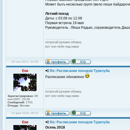
Может быть несколько групп (вело пеше байдароч
Летний поход
Даты: с 03.08 по 12.08
Первая встреча 19 мая
Руководитель : Лёша Радько, соруководитель Даш
_________________
потрогай руками облака,
вот оно-небо над нами
24 сен 2017, 23:35
Еки
Re: Расписание походов Турклуба
Расписание обновлено
_________________
потрогай руками облака,
вот оно-небо над нами
Зарегистрирован:
06
ноя 2007, 23:29
Сообщений:
1701
Откуда:
Москва
13 фев 2018, 09:12
Еки
Re: Расписание походов Турклуба
Осень 2018