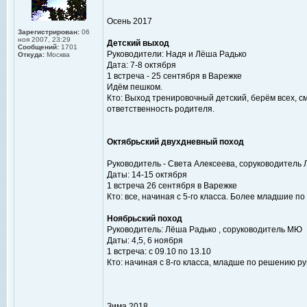
Осень 2017
Зарегистрирован:
06
ноя 2007, 23:29
Детский выход
Сообщений:
1701
Руководители: Надя и Лёша Радько
Откуда:
Москва
Дата: 7-8 октября
1 встреча - 25 сентября в Варежке
Идём пешком.
Кто: Выход тренировочный детский, берём всех, смы
ответственность родителя.
Октябрьский двухдневный поход
Руководитель - Света Алексеева, соруководител
Даты: 14-15 октября
1 встреча 26 сентября в Варежке
Кто: все, начиная с 5-го класса. Более младшие п
Ноябрьский поход
Руководитель: Лёша Радько , соруководитель МЮ
Даты: 4,5, 6 ноября
1 встреча: с 09.10 по 13.10
Кто: начиная с 8-го класса, младше по решению р
Зима 2018