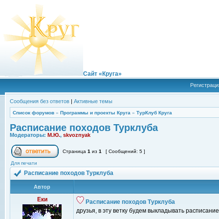
Сайт «Круга»
Регистраци
Сообщения без ответов
|
Активные темы
Список форумов
»
Программы и проекты Круга
»
ТурКлуб Круга
Расписание походов Турклуба
Модераторы:
М.Ю.
,
skvoznyak
Страница
1
из
1
[ Сообщений: 5 ]
Для печати
Расписание походов Турклуба
Автор
Еки
Расписание походов Турклуба
друзья, в эту ветку будем выкладывать расписание