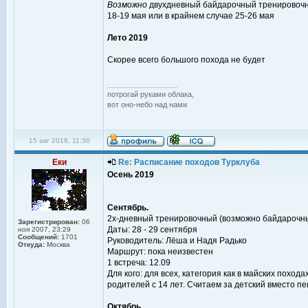
Возможно
двухдневный байдарочный тренировоч
18-19 мая или в крайнем случае 25-26 мая
Лето 2019
Скорее всего большого похода не будет
_________________
потрогай руками облака,
вот оно-небо над нами
15 авг 2018, 11:36
Еки
Re: Расписание походов Турклуба
Осень 2019
Сентябрь.
2х-дневный тренировочный (возможно байдарочн
Зарегистрирован:
06
Даты: 28 - 29 сентября
ноя 2007, 23:29
Сообщений:
1701
Руководитель: Лёша и Надя Радько
Откуда:
Москва
Маршрут: пока неизвестен
1 встреча: 12.09
Для кого: для всех, категория как в майских поход
родителей с 14 лет. Считаем за детский вместо пе
Октябрь