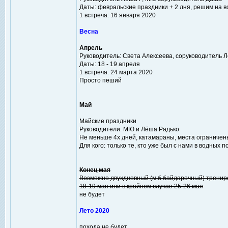
Даты: февральские праздники + 2 лня, решим на в
1 встреча: 16 января 2020
Весна
Апрель
Руководитель: Света Алексеева, соруководитель
Даты: 18 - 19 апреля
1 встреча: 24 марта 2020
Просто пеший
Май
Майские праздники
Руководители: МЮ и Лёша Радько
Не меньше 4х дней, катамараны, места ограниче
Для кого: только те, кто уже был с нами в водных п
Конец мая
Возможно двухдневный (м.б байдарочный) трени
18-19 мая или в крайнем случае 25-26 мая
не будет
Лето 2020
похода не будет