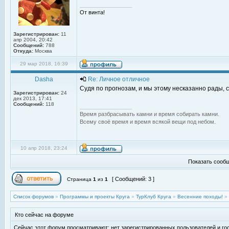
_________________
От винта!
Зарегистрирован:
11
апр 2004, 20:42
Сообщений:
788
Откуда:
Москва
29 мар 2018, 16:39
Dasha
Re: Личное отличное
Судя по прогнозам, и мы этому несказанно рады, 
Зарегистрирован:
24
дек 2013, 17:41
Сообщений:
118
_________________
Время разбрасывать камни и время собирать камни.
Всему своё время и время всякой вещи под небом.
10 апр 2018, 23:24
Показать сообщ
[ Сообщений: 3 ]
Страница
1
из
1
Список форумов
»
Программы и проекты Круга
»
ТурКлуб Круга
»
Весенние походы!
»
Кто сейчас на форуме
Сейчас этот форум просматривают: нет зарегистрированных пользователей и гос