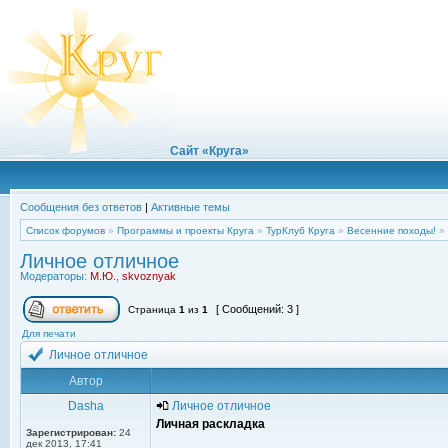
Сайт «Круга»
Сообщения без ответов
|
Активные темы
Список форумов
»
Программы и проекты Круга
»
ТурКлуб Круга
»
Весенние походы!
»
Личное отличное
Модераторы:
М.Ю.
,
skvoznyak
[ Сообщений: 3 ]
Страница
1
из
1
Для печати
Личное отличное
Автор
Dasha
Личное отличное
Личная раскладка
Зарегистрирован:
24
дек 2013, 17:41