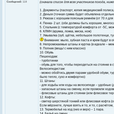
Сообщений:
118
(сначала список для всех участников похода, ни
1. Документы (паспорт, копия медицинский полиса,
2. Деньги (точная сумма будет объявлена отдельн
3. Рюкзак с хорошим поясным ремнём (от 70 л для 
4. Пенка- 2 шт. (обе должны быть хорошие, много
5. Спальник (с температурой комфорта от -5С, мо
6. КЛМН (кружка, ложка, миска, нож)
7. Умывалка (зуб. щётка, небольшое полотенце, т
Внимание: мыло, зубная паста и крем будут в 
8. Непромокаемые штаны и куртка (в идеале – ме
9. Попник (вещь! с ним классно)
10. Обувь
Пешеходам:
- турботинки
- обувь для того, чтобы переодеться на стоянке в
Велосипедистам:
- можно обойтись двумя парами удобной обуви, ту
было тепло, сухо и комфортно)
11. Штаны:
- для ходьбы или езды на велосипеде – удобные (д
- запасные штаны на сменку, если промокли ходо
- флисовые штаны для стоянки (или флисовое тер
12. Кофты:
- свитер шерстяной тонкий или флисовая кофта (он
Если мёрзнете, лучше взять и то, и то, с расчётом
13. Термобельё на ход (низ и верх) – 1 пара.
14. Бельё на смену.