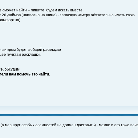
не сможет найти – пишите, будем искать вместе.
 26 дюймов (написано на шине) - запасную камеру обязательно иметь свою.
 комфортно).
ьный крем будет в общей раскладке
щее пунктам раскладки.
те, обсудим.
пели вам помочь это найти.
 (а маршрут особых сложностей не должен доставить) - можно и его тоже поис