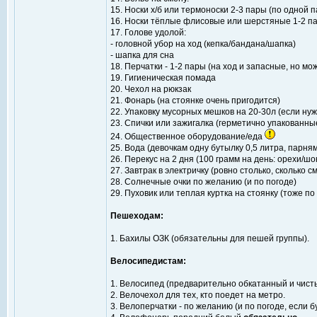
15. Носки х/б или термоноски 2-3 пары (по одной 
16. Носки тёплые флисовые или шерстяные 1-2 п
17. Голове удолой:
- головной убор на ход (кепка/бандана/шапка)
- шапка для сна
18. Перчатки - 1-2 пары (на ход и запасные, но м
19. Гигиеническая помада
20. Чехол на рюкзак
21. Фонарь (на стоянке очень пригодится)
22. Упаковку мусорных мешков на 20-30л (если ну
23. Спички или зажигалка (герметично упакованны
24. Общественное оборудование/еда
25. Вода (девочкам одну бутылку 0,5 литра, парня
26. Перекус на 2 дня (100 грамм на день: орехи/ш
27. Завтрак в электричку (ровно столько, сколько
28. Солнечные очки по желанию (и по погоде)
29. Пуховик или теплая куртка на стоянку (тоже п
Пешеходам:
1. Бахилы ОЗК (обязательны для пешей группы).
Велосипедистам:
1. Велосипед (предварительно обкатанный и чисты
2. Велочехол для тех, кто поедет на метро.
3. Велоперчатки - по желанию (и по погоде, если 