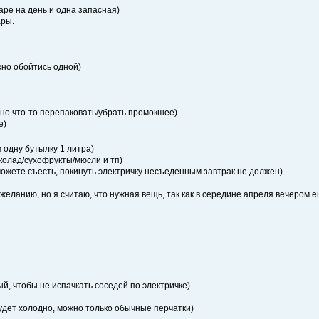
паре на день и одна запасная)
ары.
ожно обойтись одной)
жно что-то перепаковать/убрать промокшее)
е)
м одну бутылку 1 литра)
околад/сухофрукты/мюсли и тп)
 сможете съесть, покинуть электричку несъеденным завтрак не должен)
о желанию, но я считаю, что нужная вещь, так как в середине апреля вечером 
й, чтобы не испачкать соседей по электричке)
будет холодно, можно только обычные перчатки)