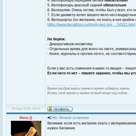
4. Велофонарь передний белый
обязательно
5. Велофонарь красный задний
обязательно
6. Велошлем. Очень хотим, чтобы был у всех, кто 
7. Если диаметр колес вашего вело нестандартные
8. Велошорты (по желанию, но ехать в них крайне
https://www.decathlon.ru/shorty-bez-bre ... 54322.html
Не берём:
- Декоративную косметику
- Отдельные крема для всего на свете, универсал
- Книги, журналы и прочее нечто, не соответствую
Если у вас есть сомнения в каких-то вещах – пиши
Если чего-то нет – пишите заранее, чтобы мы ус
_________________
Время разбрасывать камни и время собирать камни.
Всему своё время и время всякой вещи под небом.
28 мар 2018, 18:42
Миха Д.
Re: Личное отличное
Великам: если есть желание ехать с велорюкзаком
нужен багажник.