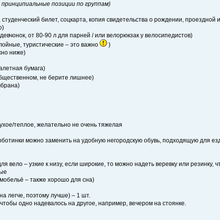
же принципиальные позиции по группам)
 студенческий билет, соцкарта, копия свидетельства о рождении, проездной и 
о)
девчонок, от 80-90 л для парней / или велорюкзак у велосипедистов)
слойные, туристические – это важно
)
жно ниже)
уалетная бумага)
общественном, не берите лишнее)
мбрана)
 сухое/теплое, желательно не очень тяжелая
рботинки можно заменить на удобную негородскую обувь, подходящую для езд
ля вело – узкие к низу, если широкие, то можно надеть веревку или резинку, 
вые
мобельё – также хорошо для сна)
а легче, поэтому лучше) – 1 шт.
, чтобы одно надевалось на другое, например, вечером на стоянке.