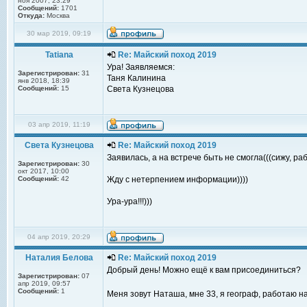
ноя 2007, 23:29
Сообщений:
1701
Откуда:
Москва
30 мар 2019, 09:19
Tatiana
Re: Майский поход 2019
Ура! Заявляемся:
Зарегистрирован:
31
Таня Калинина
янв 2018, 18:39
Сообщений:
15
Света Кузнецова
03 апр 2019, 11:19
Света Кузнецова
Re: Майский поход 2019
Заявилась, а на встрече быть не смогла(((сижу, раб
Зарегистрирован:
30
окт 2017, 10:00
Сообщений:
42
Жду с нетерпением информации))))
Ура-ура!!!)))
04 апр 2019, 20:29
Наталия Белова
Re: Майский поход 2019
Добрый день! Можно ещё к вам присоединиться?
Зарегистрирован:
07
апр 2019, 09:57
Сообщений:
1
Меня зовут Наташа, мне 33, я географ, работаю н