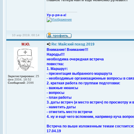
главное теперь найти ещё немножко рулевых!!!
_________________
Ур-р-ря-а-а!
10 апр 2019, 00:14
М.Ю.
Re: Майский поход 2019
Внимание! Внимание!!!
Народы!!!
необходима очередная встреча
повестка:
1. Маршрут:
- презентация выбранного маршрута
Зарегистрирован:
25
- необходимые организационные вопросы в связ
фев 2004, 18:52
Сообщений:
2096
2. краткая работа по группам подготовки:
- важные нюансы
- вопросы
- план работы
3. даты встреч (и место встреч) по просмотру и
- наметить даты
- отметить место встречи
4. ну и ещё чего вспомним, например куча вопро
Встреча по выше изложенным темам состоится
17.04.19