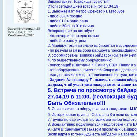
Здравствуйте, Товарищи Турысты!!!
Итоги сегодняшней встречи (от 17.04.19)
1. Выезжаем от метро Орехово на автобусе
- либо 30.04 поздно
- либо 01.04 рано-рано
- либо с 30го на 01е ночью
Зарегистрирован:
25
Возвращение на автобусе:
фев 2004, 18:52
Сообщений:
2096
- 4го вечер или поздно ночью
- либо 5го рано утром
2. Маршрут окончательно выбирается в воскресень
- по результатам выбора маршрута просим Даниил
3. сформированы экипажи байдарок (см. тему экип
4. по общественному оборудованию:
- поиск раций (Светлана К, Саша у ВВЖ, Павел К у 
- всё оборудование, вместе с байдарками достав
- еда доставляется централизованно от туда, где 
- Задание Александру Т - выписать список обор
из дома, чтоб участники похода смогли заявитьс
5. Встреча по просмотру байдар
27.04.19 в 11:00, (геолокация бу
Быть Обязательно!!!
5. Список личного оборудования выкладывает М.Ю
6. Историческая группа - Светлана К и если есть
7. группа по еде входит в стадию активной подгот
8. Всем активно подключаться к подготовке - это В
9. Катя В. занимается заказом прокатных байдарок
(если вдруг у кого-нибудь есть байдарки на время,