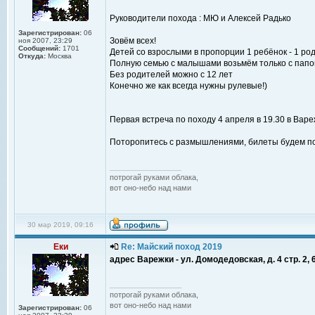
Руководители похода : МЮ и Алексей Радько
Зарегистрирован:
06
Зовём всех!
ноя 2007, 23:29
Сообщений:
1701
Детей со взрослыми в пропорции 1 ребёнок - 1 ро
Откуда:
Москва
Полную семью с малышами возьмём только с папой,
Без родителей можно с 12 лет
Конечно же как всегда нужны рулевые!)
Первая встреча по походу 4 апреля в 19.30 в Варе
Поторопитесь с размышлениями, билеты будем по
_________________
потрогай руками облака,
вот оно-небо над нами
30 мар 2019, 09:16
Еки
Re: Майский поход 2019
адрес Варежки - ул. Домодедовская, д. 4 стр. 2, 
_________________
потрогай руками облака,
вот оно-небо над нами
Зарегистрирован:
06