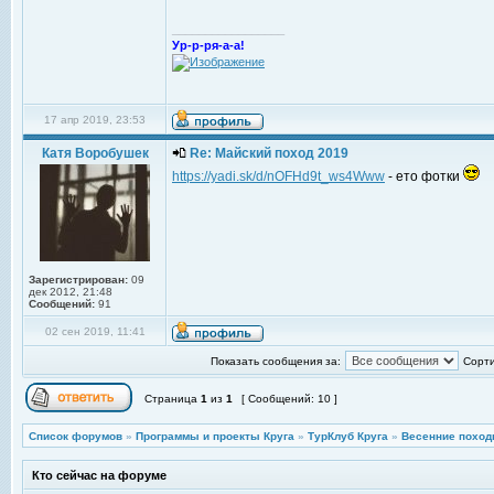
_________________
Ур-р-ря-а-а!
17 апр 2019, 23:53
Катя Воробушек
Re: Майский поход 2019
https://yadi.sk/d/nOFHd9t_ws4Www
- ето фотки
Зарегистрирован:
09
дек 2012, 21:48
Сообщений:
91
02 сен 2019, 11:41
Показать сообщения за:
Сорти
Страница
1
из
1
[ Сообщений: 10 ]
Список форумов
»
Программы и проекты Круга
»
ТурКлуб Круга
»
Весенние поход
Кто сейчас на форуме