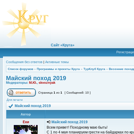
Сайт «Круга»
Регистраци
Сообщения без ответов
|
Активные темы
Список форумов
»
Программы и проекты Круга
»
ТурКлуб Круга
»
Весенние поход
Майский поход 2019
Модераторы:
М.Ю.
,
skvoznyak
Страница
1
из
1
[ Сообщений: 10 ]
Для печати
Майский поход 2019
Автор
Еки
Майский поход 2019
Всем привет! Походному маю быть!
С 1 по 4 мая планируем грести на байдарках по кр