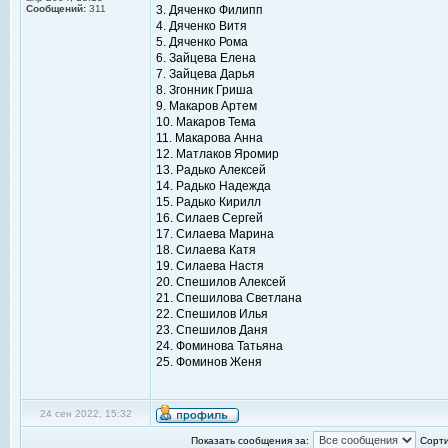
Сообщений:
311
3. Дяченко Филипп
4. Дяченко Витя
5. Дяченко Рома
6. Зайцева Елена
7. Зайцева Дарья
8. Згонник Гриша
9. Макаров Артем
10. Макаров Тема
11. Макарова Анна
12. Матлаков Яромир
13. Радько Алексей
14. Радько Надежда
15. Радько Кирилл
16. Силаев Сергей
17. Силаева Марина
18. Силаева Катя
19. Силаева Настя
20. Спешилов Алексей
21. Спешилова Светлана
22. Спешилов Илья
23. Спешилов Даня
24. Фоминова Татьяна
25. Фоминов Женя
24 сен 2022, 15:32
Показать сообщения за:
Сорти