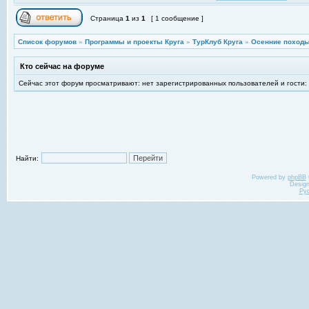
Страница
1
из
1
[ 1 сообщение ]
Список форумов
»
Программы и проекты Круга
»
ТурКлуб Круга
»
Осенние походы
Кто сейчас на форуме
Сейчас этот форум просматривают: нет зарегистрированных пользователей и гости:
Найти:
Powered by
phpBB
Desig
Ру