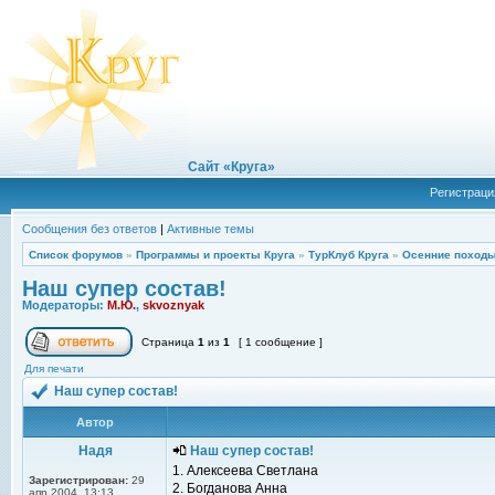
Сайт «Круга»
Регистраци
Сообщения без ответов
|
Активные темы
Список форумов
»
Программы и проекты Круга
»
ТурКлуб Круга
»
Осенние походы
Наш супер состав!
Модераторы:
М.Ю.
,
skvoznyak
Страница
1
из
1
[ 1 сообщение ]
Для печати
Наш супер состав!
Автор
Надя
Наш супер состав!
1. Алексеева Светлана
Зарегистрирован:
29
2. Богданова Анна
апр 2004, 13:13