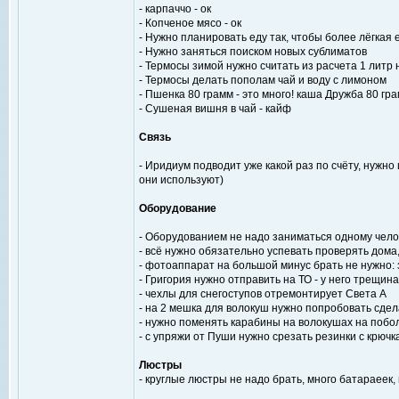
- карпаччо - ок
- Копченое мясо - ок
- Нужно планировать еду так, чтобы более лёгкая 
- Нужно заняться поиском новых сублиматов
- Термосы зимой нужно считать из расчета 1 литр 
- Термосы делать пополам чай и воду с лимоном
- Пшенка 80 грамм - это много! каша Дружба 80 гра
- Сушеная вишня в чай - кайф
Связь
- Иридиум подводит уже какой раз по счёту, нужно
они используют)
Оборудование
- Оборудованием не надо заниматься одному челов
- всё нужно обязательно успевать проверять дома,
- фотоаппарат на большой минус брать не нужно: 
- Григория нужно отправить на ТО - у него трещин
- чехлы для снегоступов отремонтирует Света А
- на 2 мешка для волокуш нужно попробовать сдел
- нужно поменять карабины на волокушах на побол
- с упряжи от Пуши нужно срезать резинки с крюч
Люстры
- круглые люстры не надо брать, много батараеек