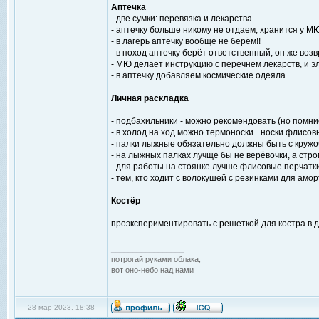
Аптечка
- две сумки: перевязка и лекарства
- аптечку больше никому не отдаем, хранится у 
- в лагерь аптечку вообще не берём!!
- в поход аптечку берёт ответственный, он же во
- МЮ делает инструкцию с перечнем лекарств, и 
- в аптечку добавляем космические одеяла
Личная раскладка
- подбахильники - можно рекомендовать (но помни
- в холод на ход можно термоноски+ носки флисо
- палки лыжные обязательно должны быть с круж
- на лыжных палках лучще бы не верёвочки, а стро
- для работы на стоянке лучше флисовые перчатк
- тем, кто ходит с волокушей с резинками для амо
Костёр
проэкспериментировать с решеткой для костра в д
_________________
потрогай руками облака,
вот оно-небо над нами
28 мар 2023, 18:38