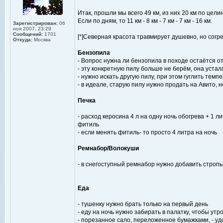
Итак, прошли мы всего 49 км, из них 20 км по цел
Если по дням, то 11 км - 8 км - 7 км - 7 км - 16 км.
Зарегистрирован:
06
ноя 2007, 23:29
Сообщений:
1701
[*]Северная красота травмирует душевно, но согрев
Откуда:
Москва
Бензопила
- Вопрос нужна ли бензопила в походе остаётся о
- эту конкретную пилу больше не берём, она устал
- нужно искать другую пилу, при этом гуглить те
- в идеале, старую пилу нужно продать на Авито, н
Печка
- расход керосина 4 л на одну ночь обогрева + 1 
фитиль
- если менять фитиль- то просто 4 литра на ночь
Ремнабор/Волокуши
- в снегоступный ремнабор нужно добавить стропы
Еда
- тушенку нужно брать только на первый день
- еду на ночь нужно забирать в палатку, чтобы ут
- порезанное сало, переложенное бумажками, - у