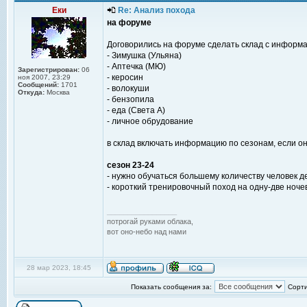
Еки
Re: Анализ похода
на форуме
Договорились на форуме сделать склад с информа
- Зимушка (Ульяна)
- Аптечка (МЮ)
Зарегистрирован:
06
- керосин
ноя 2007, 23:29
Сообщений:
1701
- волокуши
Откуда:
Москва
- бензопила
- еда (Света А)
- личное обрудование
в склад включать информацию по сезонам, если о
сезон 23-24
- нужно обучаться большему количеству человек 
- короткий тренировочный поход на одну-две ночев
_________________
потрогай руками облака,
вот оно-небо над нами
28 мар 2023, 18:45
Показать сообщения за:
Сорти