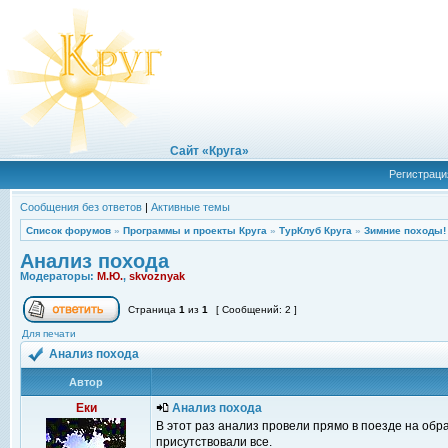
Сайт «Круга»
Регистраци
Сообщения без ответов
|
Активные темы
Список форумов
»
Программы и проекты Круга
»
ТурКлуб Круга
»
Зимние походы!
Анализ похода
Модераторы:
М.Ю.
,
skvoznyak
Страница
1
из
1
[ Сообщений: 2 ]
Для печати
Анализ похода
Автор
Еки
Анализ похода
В этот раз анализ провели прямо в поезде на обр
присутствовали все.