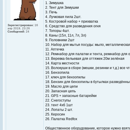
1. Зимушка
2. Тент для Зимушки
3. Печь
4. Лучковая пила 2шт.
5. Костровой набор + прихватка
Зарегистрирован:
16
6. Средство для разведения огня
апр 2019, 23:26
7. Топоры 4шт.
Сообщений:
24
8. Каны (15л, 11л, 7л, 3л)
9. Половники 2шт
10. Набор для мытья посуды: мыло, металлическа
11. Аптечка
12. Ремнабор для палатки и тента, ремнабор для
13. Веревка бельевая для оттяжек 20м зелёная
14. Карта местности
15. Волокуши в сборе (мешки, резинки и т.д.) все ч
16. Бензопила
17. ключ для бензопилы
18. Бензин для бензопилы в бутылках разведённы
19. Масло для цепи
20. Запасная цепь
21. GPS + запасные батарейки
22. Снегоступы
23. тент 4х6 1шт
24. Лопаты 2 шт.
25. Керосин
26. Палатка Redfox
Общественное оборудование, которое нужно взять