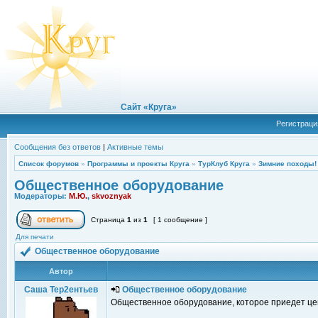
Сайт «Круга»
Регистраци
Сообщения без ответов
|
Активные темы
Список форумов
»
Программы и проекты Круга
»
ТурКлуб Круга
»
Зимние походы!
Общественное оборудование
Модераторы:
М.Ю.
,
skvoznyak
Страница
1
из
1
[ 1 сообщение ]
Для печати
Общественное оборудование
Автор
Саша Тер2ентьев
Общественное оборудование
Общественное оборудование, которое приедет це