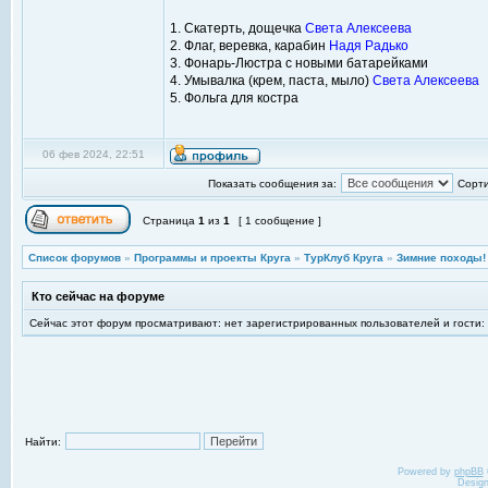
1. Скатерть, дощечка
Света Алексеева
2. Флаг, веревка, карабин
Надя Радько
3. Фонарь-Люстра с новыми батарейками
4. Умывалка (крем, паста, мыло)
Света Алексеева
5. Фольга для костра
06 фев 2024, 22:51
Показать сообщения за:
Сорти
Страница
1
из
1
[ 1 сообщение ]
Список форумов
»
Программы и проекты Круга
»
ТурКлуб Круга
»
Зимние походы!
Кто сейчас на форуме
Сейчас этот форум просматривают: нет зарегистрированных пользователей и гости:
Найти:
Powered by
phpBB
Desig