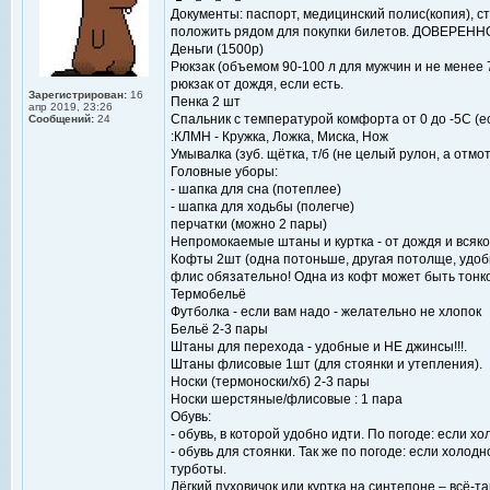
Документы: паспорт, медицинский полис(копия), сту
положить рядом для покупки билетов. ДОВЕРЕНН
Деньги (1500р)
Рюкзак (объемом 90-100 л для мужчин и не менее
рюкзак от дождя, если есть.
Зарегистрирован:
16
Пенка 2 шт
апр 2019, 23:26
Спальник с температурой комфорта от 0 до -5С (е
Сообщений:
24
:КЛМН - Кружка, Ложка, Миска, Нож
Умывалка (зуб. щётка, т/б (не целый рулон, а отмо
Головные уборы:
- шапка для сна (потеплее)
- шапка для ходьбы (полегче)
перчатки (можно 2 пары)
Непромокаемые штаны и куртка - от дождя и всяко
Кофты 2шт (одна потоньше, другая потолще, удобн
флис обязательно! Одна из кофт может быть тонк
Термобельё
Футболка - если вам надо - желательно не хлопок
Бельё 2-3 пары
Штаны для перехода - удобные и НЕ джинсы!!!.
Штаны флисовые 1шт (для стоянки и утепления).
Носки (термоноски/хб) 2-3 пары
Носки шерстяные/флисовые : 1 пара
Обувь:
- обувь, в которой удобно идти. По погоде: если х
- обувь для стоянки. Так же по погоде: если холод
турботы.
Лёгкий пуховичок или куртка на синтепоне – всё-т