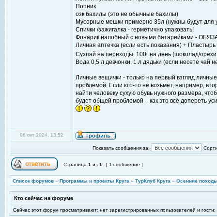
Попник
озк бахилы (это не обычные бахилы)
Мусорные мешки примерно 35л (нужны будут для 
Спички /зажигалка - герметично упаковать!
Фонарик налобный с новыми батарейками - ОБЯ
Личная аптечка (если есть показания) + Пластырь
Сухпай на переходы: 100г на день (шоколад/орехи
Вода 0,5 л девчонки, 1 л дядьки (если несете чай н
Личные вещички - только на первый взгляд личные
проблемой. Если кто-то не возьмёт, например, вт
найти человеку сухую обувь нужного размера, чтоб
будет общей проблемой – как это всё допереть ус
06 окт 2024, 13:52
Показать сообщения за:
Сорти
Страница
1
из
1
[ 1 сообщение ]
Список форумов
»
Программы и проекты Круга
»
ТурКлуб Круга
»
Осенние походы
Кто сейчас на форуме
Сейчас этот форум просматривают: нет зарегистрированных пользователей и гости: