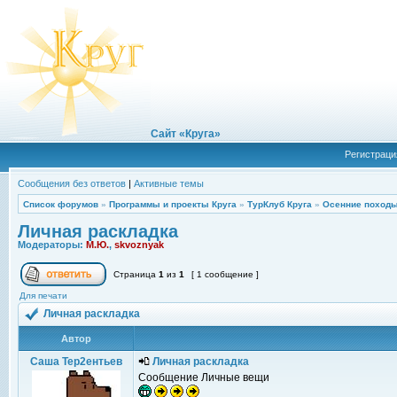
Сайт «Круга»
Регистраци
Сообщения без ответов
|
Активные темы
Список форумов
»
Программы и проекты Круга
»
ТурКлуб Круга
»
Осенние походы
Личная раскладка
Модераторы:
М.Ю.
,
skvoznyak
Страница
1
из
1
[ 1 сообщение ]
Для печати
Личная раскладка
Автор
Саша Тер2ентьев
Личная раскладка
Сообщение Личные вещи