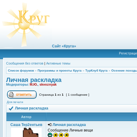
Сайт «Круга»
Регистраци
Сообщения без ответов
|
Активные темы
Список форумов
»
Программы и проекты Круга
»
ТурКлуб Круга
»
Осенние походы
Личная раскладка
Модераторы:
М.Ю.
,
skvoznyak
Страница
1
из
1
[ 1 сообщение ]
Для печати
Личная раскладка
Автор
Саша Тер2ентьев
Личная раскладка
Сообщение Личные вещи