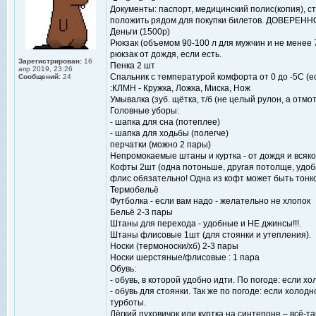
Документы: паспорт, медицинский полис(копия), сту
положить рядом для покупки билетов. ДОВЕРЕНН
Деньги (1500р)
Рюкзак (объемом 90-100 л для мужчин и не менее
рюкзак от дождя, если есть.
Зарегистрирован:
16
Пенка 2 шт
апр 2019, 23:26
Спальник с температурой комфорта от 0 до -5С (е
Сообщений:
24
:КЛМН - Кружка, Ложка, Миска, Нож
Умывалка (зуб. щётка, т/б (не целый рулон, а отмо
Головные уборы:
- шапка для сна (потеплее)
- шапка для ходьбы (полегче)
перчатки (можно 2 пары)
Непромокаемые штаны и куртка - от дождя и всяко
Кофты 2шт (одна потоньше, другая потолще, удобн
флис обязательно! Одна из кофт может быть тонк
Термобельё
Футболка - если вам надо - желательно не хлопок
Бельё 2-3 пары
Штаны для перехода - удобные и НЕ джинсы!!!.
Штаны флисовые 1шт (для стоянки и утепления).
Носки (термоноски/хб) 2-3 пары
Носки шерстяные/флисовые : 1 пара
Обувь:
- обувь, в которой удобно идти. По погоде: если х
- обувь для стоянки. Так же по погоде: если холод
турботы.
Лёгкий пуховичок или куртка на синтепоне – всё-т