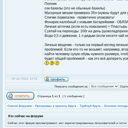
Попник
озк бахилы (это не обычные бахилы)
Мусорные мешки примерно 35л (нужны будут для 
Спички /зажигалка - герметично упаковать!
Фонарик налобный с новыми батарейками - ОБЯ
Личная аптечка (если есть показания) + Пластырь
Сухпай на переходы: 100г на день (шоколад/орехи
Вода 0,5 л девчонки, 1 л дядьки (если несете чай н
Личные вещички - только на первый взгляд личные
проблемой. Если кто-то не возьмёт, например, вт
найти человеку сухую обувь нужного размера, чтоб
будет общей проблемой – как это всё допереть ус
06 окт 2024, 13:52
Показать сообщения за:
Сорти
Страница
1
из
1
[ 1 сообщение ]
Список форумов
»
Программы и проекты Круга
»
ТурКлуб Круга
»
Осенние походы
Кто сейчас на форуме
Сейчас этот форум просматривают: нет зарегистрированных пользователей и гости: