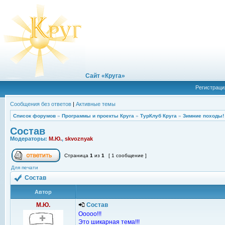
Сайт «Круга»
Регистраци
Сообщения без ответов
|
Активные темы
Список форумов
»
Программы и проекты Круга
»
ТурКлуб Круга
»
Зимние походы!
Состав
Модераторы:
М.Ю.
,
skvoznyak
Страница
1
из
1
[ 1 сообщение ]
Для печати
Состав
Автор
М.Ю.
Состав
Ооооо!!!
Это шикарная тема!!!