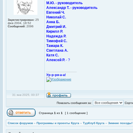
М.Ю. - руководитель
Александр Т. - руководитель
Евгений Ч.
Николай С.
Зарегистрирован:
25
Анна Б.
фев 2004, 18:52
Сообщений:
2096
Дмитрий И.
Кирилл Р.
Надежда Р.
Тимофей С.
Тамара К.
Светлана А.
Катя С.
Алексей Р.
- ?
_________________
Ур-р-ря-а-а!
31 янв 2025, 00:37
Показать сообщения за:
Сорти
Страница
1
из
1
[ 1 сообщение ]
Список форумов
»
Программы и проекты Круга
»
ТурКлуб Круга
»
Зимние походы!