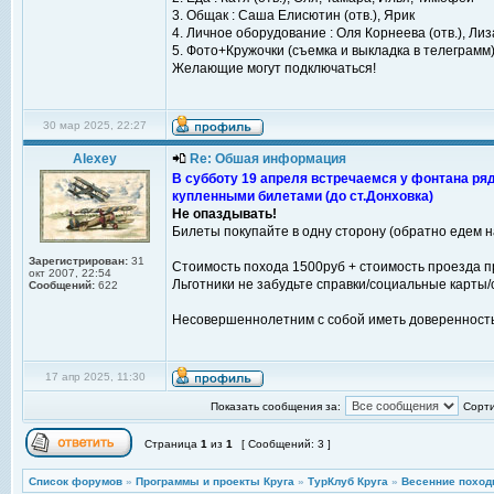
3. Общак : Саша Елисютин (отв.), Ярик
4. Личное оборудование : Оля Корнеева (отв.), Лиз
5. Фото+Кружочки (съемка и выкладка в телеграмм)
Желающие могут подключаться!
30 мар 2025, 22:27
Alexey
Re: Обшая информация
В субботу 19 апреля встречаемся у фонтана ряд
купленными билетами (до ст.Донховка)
Не опаздывать!
Билеты покупайте в одну сторону (обратно едем н
Зарегистрирован:
31
Стоимость похода 1500руб + стоимость проезда пр
окт 2007, 22:54
Льготники не забудьте справки/социальные карты/с
Сообщений:
622
Несовершеннолетним с собой иметь доверенность
17 апр 2025, 11:30
Показать сообщения за:
Сорти
Страница
1
из
1
[ Сообщений: 3 ]
Список форумов
»
Программы и проекты Круга
»
ТурКлуб Круга
»
Весенние поход