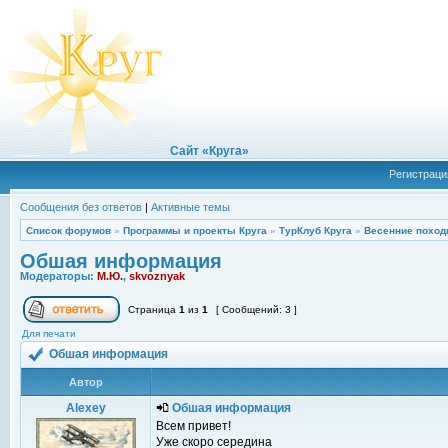
Сайт «Круга»
Регистраци
Сообщения без ответов
|
Активные темы
Список форумов
»
Программы и проекты Круга
»
ТурКлуб Круга
»
Весенние поход
Обшая информация
Модераторы:
М.Ю.
,
skvoznyak
Страница
1
из
1
[ Сообщений: 3 ]
Для печати
Обшая информация
Автор
Alexey
Обшая информация
Всем привет!
Уже скоро середина