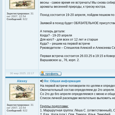
весны - самое время ее встречать! Мы снова собир
ароматы весенней природы, к треску костра.
Зарегистрирован:
31
Поход состоится 19-20 апреля, пойдем пешком по
окт 2007, 22:54
Сообщений:
622
Заявкой в поход будет ОБЯЗАТЕЛЬНОЕ присутствие
А теперь детали:
Когда? - 19-20 апреля
Для кого? - для всех от 12 лет и старше
Куда? – решим на первой встрече
Руководители – Спешилов Алексей и Алексеева С
Первая встреча состоится 26.03.25 в 19:15 в Ково
Варшавское ш., 76, корп. 2.
30 мар 2025, 22:17
Alexey
Re: Обшая информация
На первой встрече поговорили по целям и определ
Окончательный состав определяем до 2го апреля.
Со 2го до 6го апреля определяемся с меню и об
Список личной раскладки желательно выложить не
Зарегистрирован:
31
Группы подготовки:
окт 2007, 22:54
1. Маршрутная группа: Лёша С. (ответственный), С
Сообщений:
622
2. Еда : Катя (отв.), Оля, Тамара, Илья, Тимофей