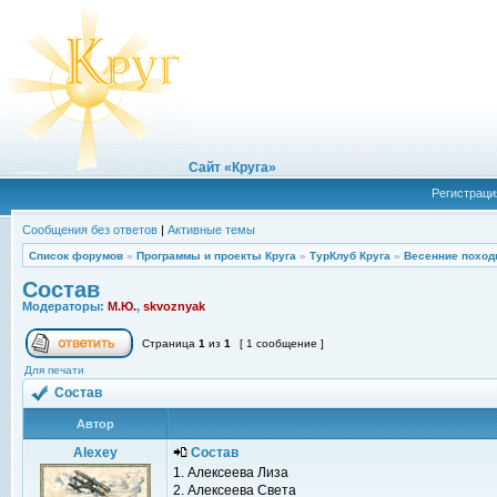
Сайт «Круга»
Регистраци
Сообщения без ответов
|
Активные темы
Список форумов
»
Программы и проекты Круга
»
ТурКлуб Круга
»
Весенние поход
Состав
Модераторы:
М.Ю.
,
skvoznyak
Страница
1
из
1
[ 1 сообщение ]
Для печати
Состав
Автор
Alexey
Состав
1. Алексеева Лиза
2. Алексеева Света