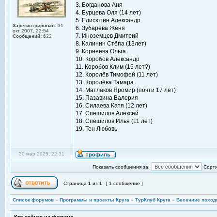
3. Богданова Аня
4. Бурцева Оля (14 лет)
5. Елисютин Александр
Зарегистрирован:
31
6. Зубарева Женя
окт 2007, 22:54
7. Иноземцев Дмитрий
Сообщений:
622
8. Калинин Стёпа (13лет)
9. Корнеева Ольга
10. Коробов Александр
11. Коробов Клим (15 лет?)
12. Королёв Тимофей (11 лет)
13. Королёва Тамара
14. Матлаков Яромир (почти 17 лет)
15. Пазавина Валерия
16. Силаева Катя (12 лет)
17. Спешилов Алексей
18. Спешилов Илья (11 лет)
19. Тен Любовь
30 мар 2025, 22:31
Показать сообщения за:
Сорти
Страница
1
из
1
[ 1 сообщение ]
Список форумов
»
Программы и проекты Круга
»
ТурКлуб Круга
»
Весенние поход