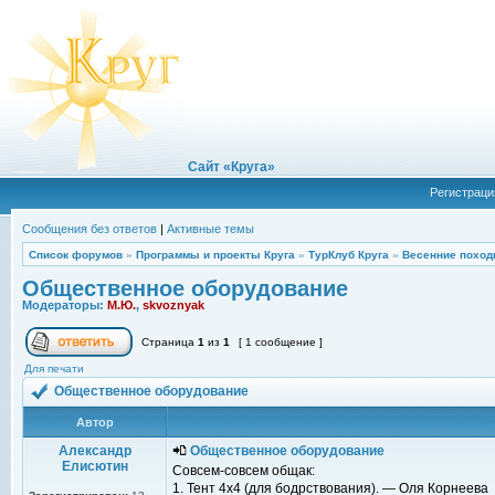
Сайт «Круга»
Регистраци
Сообщения без ответов
|
Активные темы
Список форумов
»
Программы и проекты Круга
»
ТурКлуб Круга
»
Весенние поход
Общественное оборудование
Модераторы:
М.Ю.
,
skvoznyak
Страница
1
из
1
[ 1 сообщение ]
Для печати
Общественное оборудование
Автор
Александр
Общественное оборудование
Елисютин
Совсем-совсем общак:
1. Тент 4x4 (для бодрствования). — Оля Корнеева