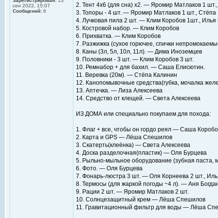
Зарегистрирован:
13
2. Тент 4х6 (для сна) х2. — Яромир Матлаков 1 шт.
сен 2022, 15:07
Сообщений:
6
3. Топоры - 4 шт. — Яромир Матлаков 1 шт., Стёпа
4. Лучковая пила 2 шт. — Клим Коробов 1шт., Илья
5. Костровой набор. — Клим Коробов
6. Прихватка. — Клим Коробов
7. Разжижка (сухое горючее, спички непромокаем
8. Каны (3л, 5л, 10л, 11л). — Дима Иноземцев
9. Половники - 3 шт. — Клим Коробов 3 шт.
10. Ремнабор + для бахил. — Саша Елисютин.
11. Веревка (20м). — Стёпа Калинин
12. Канопомывочные средства(губка, мочалка желе
13. Аптечка. — Лиза Алексеева
14. Средство от клещей. — Света Алексеева
ИЗ ДОМА или специально покупаем для похода:
1. Флаг + все, чтобы он гордо реял — Саша Коробо
2. Карта и GPS — Лёша Спешилов
3. Скатерть(клеёнка) — Света Алексеева
4. Доска разделочная(пластик) — Оля Бурцева
5. Рыльно-мыльное оборудование (зубная паста, 
6. Фото. — Оля Бурцева
7. Фонарь-люстра 3 шт. — Оля Корнеева 2 шт., Ил
8. Термосы (для жаркой погоды ~4 л). — Аня Богда
9. Рации 2 шт. — Яромир Матлаков 2 шт.
10. Солнцезащитный крем — Лёша Спешилов
11. Гравитационный фильтр для воды — Лёша Сп