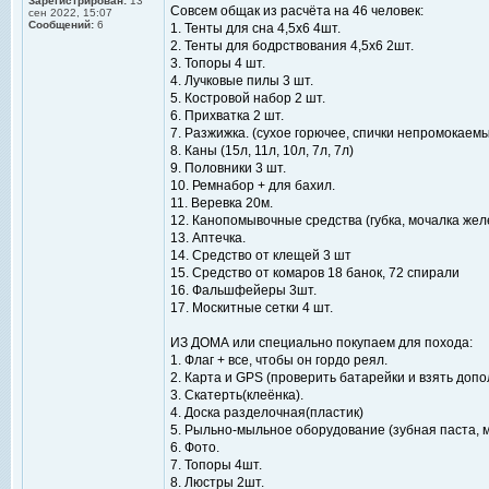
Зарегистрирован:
13
Совсем общак из расчёта на 46 человек:
сен 2022, 15:07
Сообщений:
6
1. Тенты для сна 4,5x6 4шт.
2. Тенты для бодрствования 4,5х6 2шт.
3. Топоры 4 шт.
4. Лучковые пилы 3 шт.
5. Костровой набор 2 шт.
6. Прихватка 2 шт.
7. Разжижка. (сухое горючее, спички непромокаем
8. Каны (15л, 11л, 10л, 7л, 7л)
9. Половники 3 шт.
10. Ремнабор + для бахил.
11. Веревка 20м.
12. Канопомывочные средства (губка, мочалка жел
13. Аптечка.
14. Средство от клещей 3 шт
15. Средство от комаров 18 банок, 72 спирали
16. Фальшфейеры 3шт.
17. Москитные сетки 4 шт.
ИЗ ДОМА или специально покупаем для похода:
1. Флаг + все, чтобы он гордо реял.
2. Карта и GPS (проверить батарейки и взять доп
3. Скатерть(клеёнка).
4. Доска разделочная(пластик)
5. Рыльно-мыльное оборудование (зубная паста, 
6. Фото.
7. Топоры 4шт.
8. Люстры 2шт.