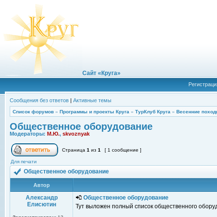
Сайт «Круга»
Регистраци
Сообщения без ответов
|
Активные темы
Список форумов
»
Программы и проекты Круга
»
ТурКлуб Круга
»
Весенние поход
Общественное оборудование
Модераторы:
М.Ю.
,
skvoznyak
Страница
1
из
1
[ 1 сообщение ]
Для печати
Общественное оборудование
Автор
Александр
Общественное оборудование
Елисютин
Тут выложен полный список общественного оборудо