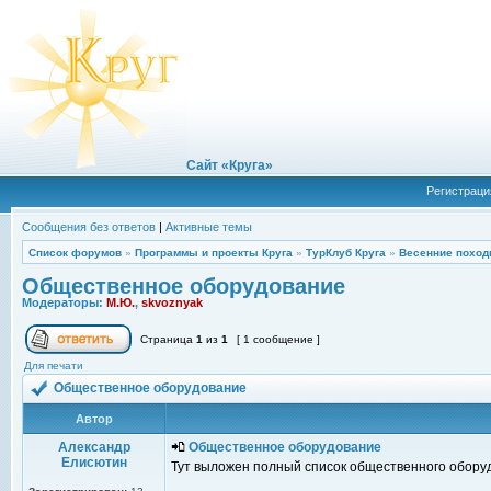
Сайт «Круга»
Регистраци
Сообщения без ответов
|
Активные темы
Список форумов
»
Программы и проекты Круга
»
ТурКлуб Круга
»
Весенние поход
Общественное оборудование
Модераторы:
М.Ю.
,
skvoznyak
Страница
1
из
1
[ 1 сообщение ]
Для печати
Общественное оборудование
Автор
Александр
Общественное оборудование
Елисютин
Тут выложен полный список общественного оборудо