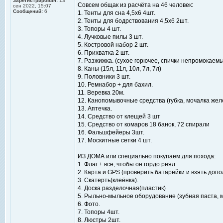
Зарегистрирован:
13
Совсем общак из расчёта на 46 человек:
сен 2022, 15:07
Сообщений:
6
1. Тенты для сна 4,5x6 4шт.
2. Тенты для бодрствования 4,5х6 2шт.
3. Топоры 4 шт.
4. Лучковые пилы 3 шт.
5. Костровой набор 2 шт.
6. Прихватка 2 шт.
7. Разжижка. (сухое горючее, спички непромокаем
8. Каны (15л, 11л, 10л, 7л, 7л)
9. Половники 3 шт.
10. Ремнабор + для бахил.
11. Веревка 20м.
12. Канопомывочные средства (губка, мочалка жел
13. Аптечка.
14. Средство от клещей 3 шт
15. Средство от комаров 18 банок, 72 спирали
16. Фальшфейеры 3шт.
17. Москитные сетки 4 шт.
ИЗ ДОМА или специально покупаем для похода:
1. Флаг + все, чтобы он гордо реял.
2. Карта и GPS (проверить батарейки и взять доп
3. Скатерть(клеёнка).
4. Доска разделочная(пластик)
5. Рыльно-мыльное оборудование (зубная паста, 
6. Фото.
7. Топоры 4шт.
8. Люстры 2шт.