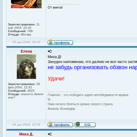
_________________
От винта!
Зарегистрирован:
11
апр 2004, 20:42
Сообщений:
788
Откуда:
Москва
03 дек 2004, 09:20
Елена
Миха Д!
Занудно напоминаю, что далеко не все часто загля
не забудь организовать обзвон на
Удачи!
Зарегистрирован:
28
фев 2004, 12:52
_________________
Сообщений:
3625
Откуда:
планета Земля
Главное - это победить идею непобедимости мрака.
или?
И:
Нам нечего бояться кроме своего страха.
Фазиль Искандер.
03 дек 2004, 22:08
Миха Д.