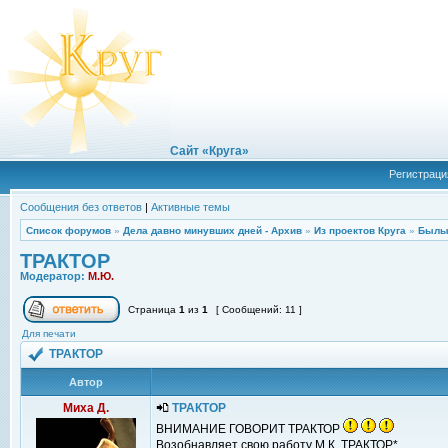
Сайт «Круга»
Регистраци
Сообщения без ответов
|
Активные темы
Список форумов
»
Дела давно минувших дней - Архив
»
Из проектов Круга
»
Былы
ТРАКТОР
Модератор:
М.Ю.
Страница
1
из
1
[ Сообщений: 11 ]
Для печати
ТРАКТОР
Автор
Миха Д.
ТРАКТОР
ВНИМАНИЕ ГОВОРИТ ТРАКТОР
Возобнавляет свою работу М.К. ТРАКТОР*