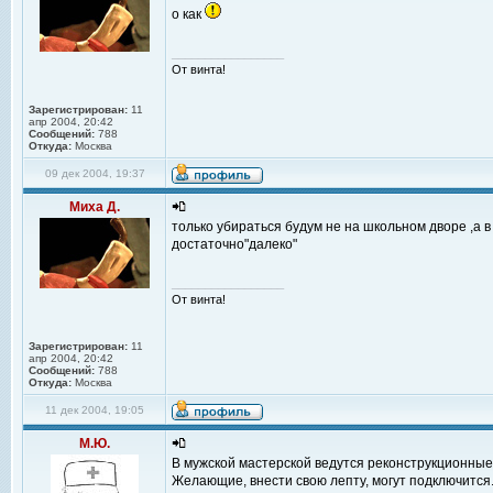
о как
_________________
От винта!
Зарегистрирован:
11
апр 2004, 20:42
Сообщений:
788
Откуда:
Москва
09 дек 2004, 19:37
Миха Д.
только убираться будум не на школьном дворе ,а в
достаточно"далеко"
_________________
От винта!
Зарегистрирован:
11
апр 2004, 20:42
Сообщений:
788
Откуда:
Москва
11 дек 2004, 19:05
М.Ю.
В мужской мастерской ведутся реконструкционные
Желающие, внести свою лепту, могут подключится