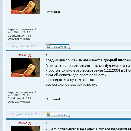
_________________
От винта!
Зарегистрирован:
11
апр 2004, 20:42
Сообщений:
788
Откуда:
Москва
07 дек 2004, 19:19
Миха Д.
следующее собрание называется
добрый дворни
А что это значит это значит что мы будемм помог
и состоится оно в это воскресенье 5.12.2004 в 11.0
с собой лопаты для снега если есть
переодевалка ну там все такое
все остальное смотрите позже
Зарегистрирован:
11
_________________
апр 2004, 20:42
Сообщений:
788
От винта!
Откуда:
Москва
08 дек 2004, 16:26
Миха Д.
ничего остального и не будет я тут все перечисли