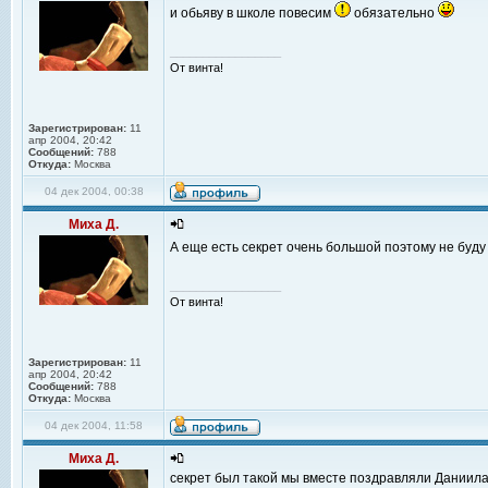
и обьяву в школе повесим
обязательно
_________________
От винта!
Зарегистрирован:
11
апр 2004, 20:42
Сообщений:
788
Откуда:
Москва
04 дек 2004, 00:38
Миха Д.
А еще есть секрет очень большой поэтому не буду
_________________
От винта!
Зарегистрирован:
11
апр 2004, 20:42
Сообщений:
788
Откуда:
Москва
04 дек 2004, 11:58
Миха Д.
секрет был такой мы вместе поздравляли Даниил