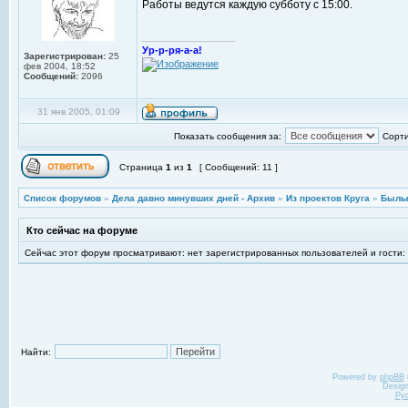
Работы ведутся каждую субботу с 15:00.
_________________
Ур-р-ря-а-а!
Зарегистрирован:
25
фев 2004, 18:52
Сообщений:
2096
31 янв 2005, 01:09
Показать сообщения за:
Сорти
Страница
1
из
1
[ Сообщений: 11 ]
Список форумов
»
Дела давно минувших дней - Архив
»
Из проектов Круга
»
Былы
Кто сейчас на форуме
Сейчас этот форум просматривают: нет зарегистрированных пользователей и гости:
Найти:
Powered by
phpBB
Desig
Ру