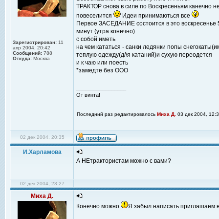
ТРАКТОР снова в силе по Воскресеньям канечно не
повеселится
Идеи принимаються все
Первое ЗАСЕДАНИЕ состоится в это воскресенье 5
минут (утра конечно)
с собой иметь
Зарегистрирован:
11
на чем кататься - санки ледянки попы снегокаты(
апр 2004, 20:42
Сообщений:
788
теплую одежду(д/\я катаний)и сухую переодется
Откуда:
Москва
и к чаю или поесть
*замедте без ООО
_________________
От винта!
Последний раз редактировалось
Миха Д.
03 дек 2004, 12:3
02 дек 2004, 20:35
И.Харламова
А НЕтрактористам можно с вами?
02 дек 2004, 23:27
Миха Д.
Конечно можно
Я забыл написать приглашаем 