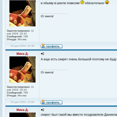
и обьяву в школе повесим
обязательно
_________________
От винта!
Зарегистрирован:
11
апр 2004, 20:42
Сообщений:
788
Откуда:
Москва
04 дек 2004, 00:38
Миха Д.
А еще есть секрет очень большой поэтому не буду
_________________
От винта!
Зарегистрирован:
11
апр 2004, 20:42
Сообщений:
788
Откуда:
Москва
04 дек 2004, 11:58
Миха Д.
секрет был такой мы вместе поздравляли Даниил