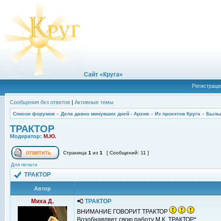
Сайт «Круга»
Регистраци
Сообщения без ответов
|
Активные темы
Список форумов
»
Дела давно минувших дней - Архив
»
Из проектов Круга
»
Былы
ТРАКТОР
Модератор:
М.Ю.
Страница
1
из
1
[ Сообщений: 11 ]
Для печати
ТРАКТОР
Автор
Миха Д.
ТРАКТОР
ВНИМАНИЕ ГОВОРИТ ТРАКТОР
Возобнавляет свою работу М.К. ТРАКТОР*