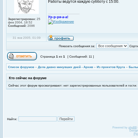
Работы ведутся каждую субботу с 15:00.
_________________
Ур-р-ря-а-а!
Зарегистрирован:
25
фев 2004, 18:52
Сообщений:
2096
31 янв 2005, 01:09
Показать сообщения за:
Сорти
Страница
1
из
1
[ Сообщений: 11 ]
Список форумов
»
Дела давно минувших дней - Архив
»
Из проектов Круга
»
Былы
Кто сейчас на форуме
Сейчас этот форум просматривают: нет зарегистрированных пользователей и гости:
Найти:
Powered by
phpBB
Desig
Ру