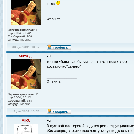
о как
_________________
От винта!
Зарегистрирован:
11
апр 2004, 20:42
Сообщений:
788
Откуда:
Москва
09 дек 2004, 19:37
Миха Д.
только убираться будум не на школьном дворе ,а в
достаточно"далеко"
_________________
От винта!
Зарегистрирован:
11
апр 2004, 20:42
Сообщений:
788
Откуда:
Москва
11 дек 2004, 19:05
М.Ю.
В мужской мастерской ведутся реконструкционные
Желающие, внести свою лепту, могут подключится