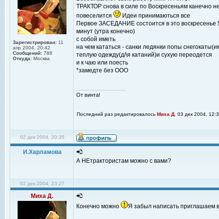
ТРАКТОР снова в силе по Воскресеньям канечно не
повеселится
Идеи принимаються все
Первое ЗАСЕДАНИЕ состоится в это воскресенье 5
минут (утра конечно)
с собой иметь
Зарегистрирован:
11
на чем кататься - санки ледянки попы снегокаты(
апр 2004, 20:42
Сообщений:
788
теплую одежду(д/\я катаний)и сухую переодется
Откуда:
Москва
и к чаю или поесть
*замедте без ООО
_________________
От винта!
Последний раз редактировалось
Миха Д.
03 дек 2004, 12:3
02 дек 2004, 20:35
И.Харламова
А НЕтрактористам можно с вами?
02 дек 2004, 23:27
Миха Д.
Конечно можно
Я забыл написать приглашаем 