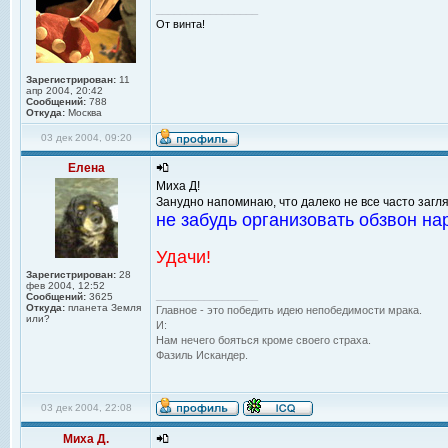
_________________
От винта!
Зарегистрирован:
11
апр 2004, 20:42
Сообщений:
788
Откуда:
Москва
03 дек 2004, 09:20
Елена
Миха Д!
Занудно напоминаю, что далеко не все часто загля
не забудь организовать обзвон на
Удачи!
Зарегистрирован:
28
фев 2004, 12:52
_________________
Сообщений:
3625
Откуда:
планета Земля
Главное - это победить идею непобедимости мрака.
или?
И:
Нам нечего бояться кроме своего страха.
Фазиль Искандер.
03 дек 2004, 22:08
Миха Д.