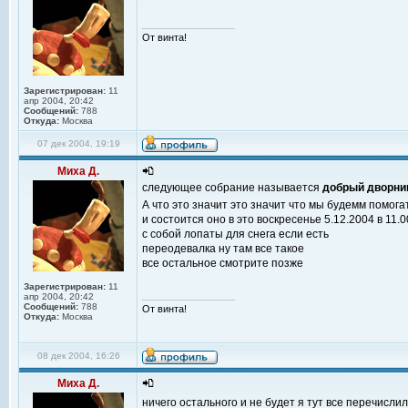
_________________
От винта!
Зарегистрирован:
11
апр 2004, 20:42
Сообщений:
788
Откуда:
Москва
07 дек 2004, 19:19
Миха Д.
следующее собрание называется
добрый дворни
А что это значит это значит что мы будемм помог
и состоится оно в это воскресенье 5.12.2004 в 11.0
с собой лопаты для снега если есть
переодевалка ну там все такое
все остальное смотрите позже
Зарегистрирован:
11
_________________
апр 2004, 20:42
Сообщений:
788
От винта!
Откуда:
Москва
08 дек 2004, 16:26
Миха Д.
ничего остального и не будет я тут все перечисли