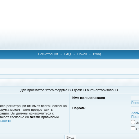
Регистрация
•
FAQ
•
Поиск
•
Вход
Для просмотра этого форума Вы должны быть авторизованы.
Имя пользователя:
Реги
есс регистрации отнимет всего несколько
Пароль:
орума может также предоставить
Забы
рации, Вы должны ознакомиться с
Повт
ачает согласие со
всеми
правилами.
ьности
А
С