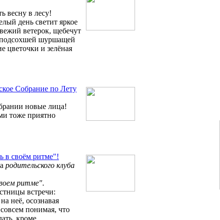
ть весну в лесу!
целый день светит яркое
свежий ветерок, щебечут
д подсохшей шуршащей
е цветочки и зелёная
ское Собрание по Лету
обрании новые лица!
ми тоже приятно
ь в своём ритме"!
а
родительского клуба
своем ритме"
.
астницы встречи:
на неё, осознавая
 совсем понимая, что
ать, кроме