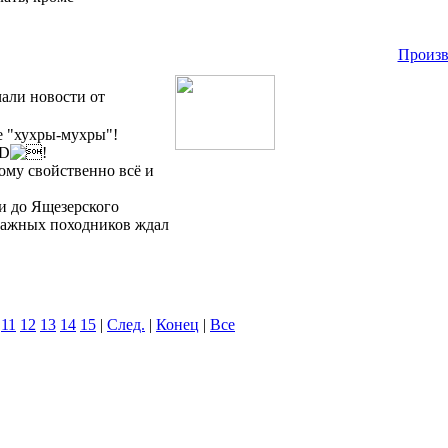
Произв
али новости от
не "хухры-мухры"!
!
ому свойственно всё и
и до Ящезерского
важных походников ждал
11
12
13
14
15
|
След.
|
Конец
|
Все