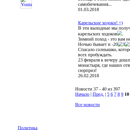
самобичевания...
01.03.2018
Карельские ходоки! =)
В эти выходные мы получ
карельских ходоков
.
Зимний поход - это вам 
Ночью бывает и -20
Спасало солнышко, котор
всех пробуждать.
23 февраля к вечеру дошл
монастыря, где наших от
сюрприз!
26.02.2018
Новости 37 - 40 из 397
Начало
|
Пред.
|
5
6
7
8
9
10
Все новости
Политика