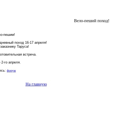
Вело-пеший поход!
ло-пешим!
дневный поход 16-17 апреля!
заказнику Таруса!
отовительная встреча.
 2-го апреля.
есь:
форум
На главную