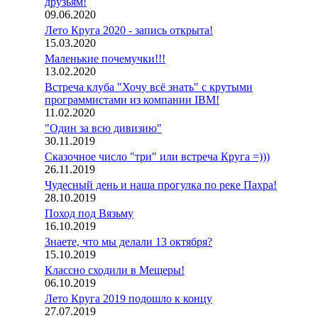
друзьям!
09.06.2020
Лето Круга 2020 - запись открыта!
15.03.2020
Маленькие почемучки!!!
13.02.2020
Встреча клуба "Хочу всё знать" с крутыми
программистами из компании IBM!
11.02.2020
"Один за всю дивизию"
30.11.2019
Сказочное число "три" или встреча Круга =)))
26.11.2019
Чудесный день и наша прогулка по реке Пахра!
28.10.2019
Поход под Вязьму
16.10.2019
Знаете, что мы делали 13 октября?
15.10.2019
Классно сходили в Мещеры!
06.10.2019
Лето Круга 2019 подошло к концу
27.07.2019