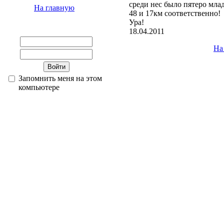
среди нес было пятеро мла
На главную
48 и 17км соответственно!
Ура!
18.04.2011
На
Запомнить меня на этом
компьютере