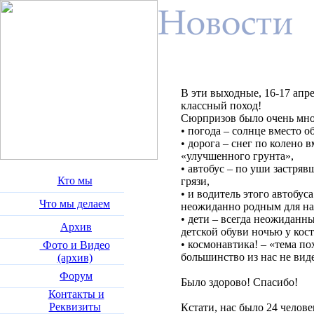
В эти выходные, 16-17 апр
классный поход!
Сюрпризов было очень мно
• погода – солнце вместо 
• дорога – снег по колено 
«улучшенного грунта»,
• автобус – по уши застря
Кто мы
грязи,
• и водитель этого автобус
Что мы делаем
неожиданно родным для на
• дети – всегда неожиданн
Архив
детской обуви ночью у кост
• космонавтика! – «тема по
Фото и Видео
большинство из нас не ви
(архив)
Форум
Было здорово! Спасибо!
Контакты и
Реквизиты
Кстати, нас было 24 челове